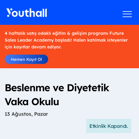
4 haftalık satış odaklı eğitim & gelişim programı Future
Sales Leader Academy başladı! Halen katılmak isteyenler
için kayıtlar devam ediyor.
Hemen Kayıt Ol
Beslenme ve Diyetetik
Vaka Okulu
13 Ağustos, Pazar
Etkinlik Kapandı.