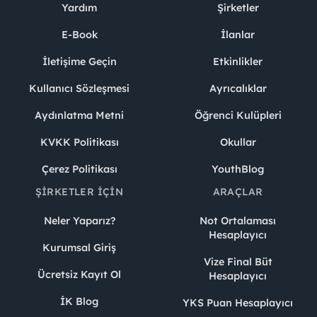
Yardım
Şirketler
E-Book
İlanlar
İletişime Geçin
Etkinlikler
Kullanıcı Sözleşmesi
Ayrıcalıklar
Aydınlatma Metni
Öğrenci Kulüpleri
KVKK Politikası
Okullar
Çerez Politikası
YouthBlog
ŞIRKETLER İÇIN
ARAÇLAR
Neler Yaparız?
Not Ortalaması
Hesaplayıcı
Kurumsal Giriş
Vize Final Büt
Ücretsiz Kayıt Ol
Hesaplayıcı
İK Blog
YKS Puan Hesaplayıcı