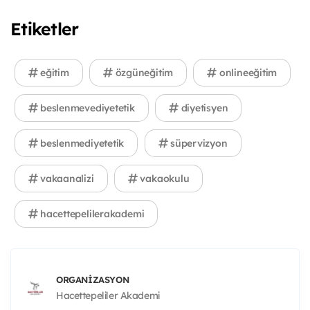
Etiketler
eğitim
özgüneğitim
onlineeğitim
beslenmevediyetetik
diyetisyen
beslenmediyetetik
süpervizyon
vakaanalizi
vakaokulu
hacettepelilerakademi
ORGANIZASYON
Hacettepeliler Akademi