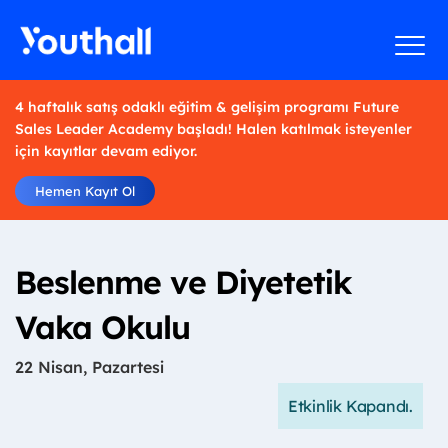
4 haftalık satış odaklı eğitim & gelişim programı Future
Sales Leader Academy başladı! Halen katılmak isteyenler
için kayıtlar devam ediyor.
Hemen Kayıt Ol
Beslenme ve Diyetetik
Vaka Okulu
22 Nisan, Pazartesi
Etkinlik Kapandı.