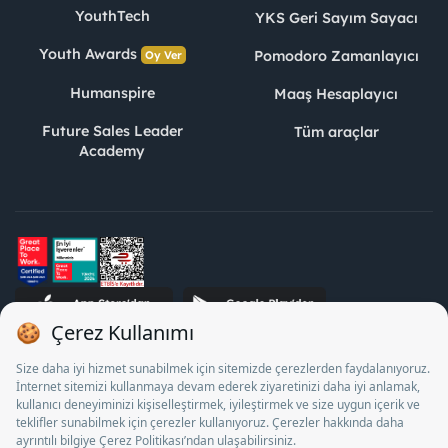
YouthTech
YKS Geri Sayım Sayacı
Youth Awards
Pomodoro Zamanlayıcı
Oy Ver
Humanspire
Maaş Hesaplayıcı
Future Sales Leader
Tüm araçlar
Academy
STJ İnsan Kaynakları Bilişim ve Danışmanlık A.Ş. Özel İstihdam
Bürosu Olarak 13/05/2025 - 12/05/2028 tarihleri arasında
faaliyette bulunmak üzere, Türkiye İş Kurumu tarafından
18/04/2025 tarih ve 18095710 sayılı karar uyarınca 1078 nolu