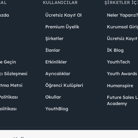
SAL
KULLANICILAR
ŞIRKETLER İÇ
ızda
Ücretsiz Kayıt Ol
Neler Yaparız?
Premium Üyelik
Kurumsal Giri
Şirketler
Ücretsiz Kayıt
İlanlar
İK Blog
me Geçin
Etkinlikler
YouthTech
cı Sözleşmesi
Ayrıcalıklar
Youth Award
atma Metni
Öğrenci Kulüpleri
Humanspire
litikası
Okullar
Future Sales 
Academy
olitikası
YouthBlog