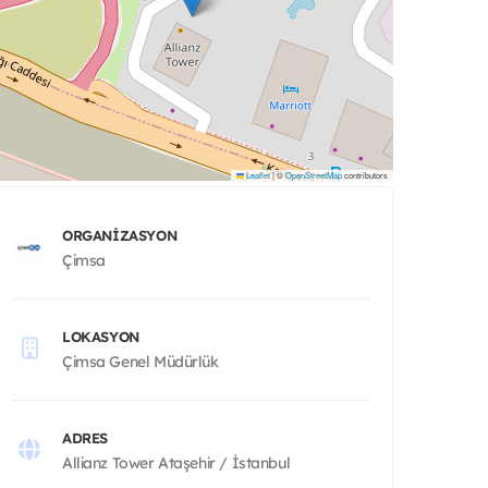
Leaflet
|
©
OpenStreetMap
contributors
ORGANIZASYON
Çimsa
LOKASYON
Çimsa Genel Müdürlük
ADRES
Allianz Tower Ataşehir / İstanbul