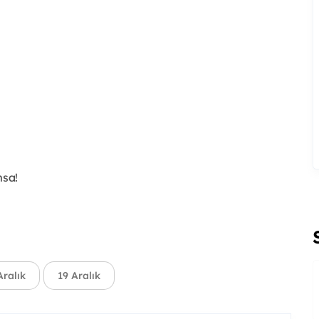
msa!
Aralık
19 Aralık