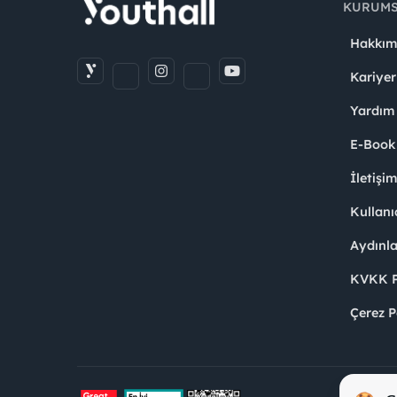
KURUM
Hakkım
Kariyer
Yardım
E-Book
İletişi
Kullanı
Aydınl
KVKK Po
Çerez P