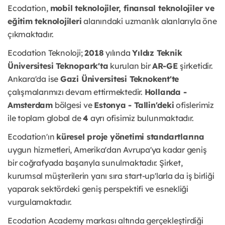
Ecodation,
mobil teknolojiler, finansal teknolojiler ve
eğitim teknolojileri
alanındaki uzmanlık alanlarıyla öne
çıkmaktadır.
Ecodation Teknoloji;
2018
yılında
Yıldız Teknik
Üniversitesi Teknopark'ta
kurulan bir
AR-GE
şirketidir.
Ankara'da ise
Gazi Üniversitesi Teknokent'te
çalışmalarımızı devam ettirmektedir.
Hollanda -
Amsterdam
bölgesi ve
Estonya - Tallin'deki
ofislerimiz
ile toplam global de
4
ayrı ofisimiz bulunmaktadır.
Ecodation'ın
küresel proje yönetimi standartlarına
uygun hizmetleri, Amerika'dan Avrupa'ya kadar geniş
bir coğrafyada başarıyla sunulmaktadır. Şirket,
kurumsal müşterilerin yanı sıra start-up'larla da iş birliği
yaparak sektördeki geniş perspektifi ve esnekliği
vurgulamaktadır.
Ecodation Academy markası altında gerçekleştirdiği