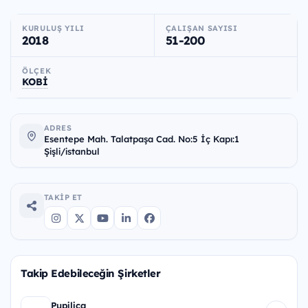
KURULUŞ YILI
ÇALIŞAN SAYISI
2018
51-200
ÖLÇEK
KOBİ
ADRES
Esentepe Mah. Talatpaşa Cad. No:5 İç Kapı:1
Şişli/istanbul
TAKIP ET
Takip Edebileceğin Şirketler
Pupilica