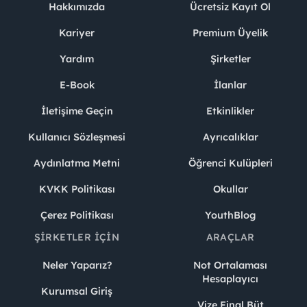
Hakkımızda
Ücretsiz Kayıt Ol
Kariyer
Premium Üyelik
Yardım
Şirketler
E-Book
İlanlar
İletişime Geçin
Etkinlikler
Kullanıcı Sözleşmesi
Ayrıcalıklar
Aydınlatma Metni
Öğrenci Kulüpleri
KVKK Politikası
Okullar
Çerez Politikası
YouthBlog
ŞIRKETLER İÇIN
ARAÇLAR
Neler Yaparız?
Not Ortalaması
Hesaplayıcı
Kurumsal Giriş
Vize Final Büt