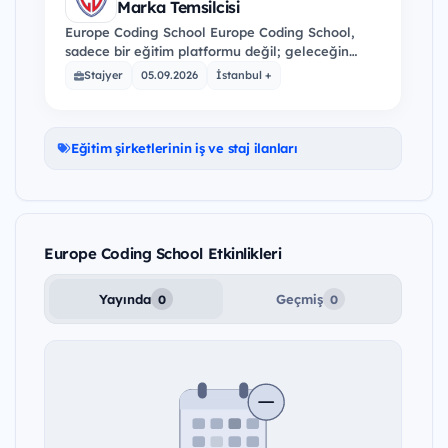
Marka Temsilcisi
Europe Coding School Europe Coding School,
sadece bir eğitim platformu değil; geleceğin
dijital liderlerini yetiştiren, sınırları aşan bir eğitim
Stajyer
05.09.2026
İstanbul +
hareketidir…
Eğitim şirketlerinin iş ve staj ilanları
Europe Coding School Etkinlikleri
Yayında
Geçmiş
0
0