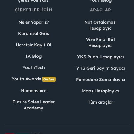
Çerez Politikası
YouthBlog
ŞIRKETLER İÇIN
ARAÇLAR
Neler Yaparız?
Not Ortalaması
Hesaplayıcı
Kurumsal Giriş
Vize Final Büt
Ücretsiz Kayıt Ol
Hesaplayıcı
İK Blog
YKS Puan Hesaplayıcı
YouthTech
YKS Geri Sayım Sayacı
Youth Awards
Pomodoro Zamanlayıcı
Oy Ver
Humanspire
Maaş Hesaplayıcı
Future Sales Leader
Tüm araçlar
Academy