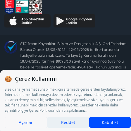
STJ İnsan Kaynakları Bilişim ve Danışmanlık A.Ş. Özel İstihdam
Bürosu Olarak 13/05/2025 - 12/05/2028 tarihleri arasında
faaliyette bulunmak üzere, Türkiye İş Kurumu tarafından
18/04/2025 tarih ve 18095710 sayılı karar uyarınca 1078 nolu
belge ile faaliyet göstermektedir. 4904 sayılı kanun uyarınca iş
arayanlardan ücret alınması yasaktır.