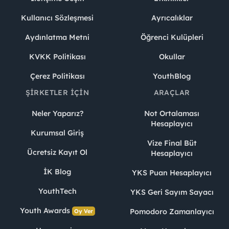
Kullanıcı Sözleşmesi
Ayrıcalıklar
Aydınlatma Metni
Öğrenci Kulüpleri
KVKK Politikası
Okullar
Çerez Politikası
YouthBlog
ŞIRKETLER İÇIN
ARAÇLAR
Neler Yaparız?
Not Ortalaması
Hesaplayıcı
Kurumsal Giriş
Vize Final Büt
Ücretsiz Kayıt Ol
Hesaplayıcı
İK Blog
YKS Puan Hesaplayıcı
YouthTech
YKS Geri Sayım Sayacı
Youth Awards
Pomodoro Zamanlayıcı
Oy Ver