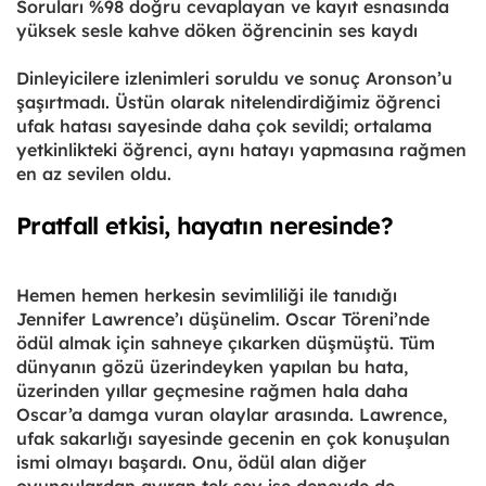
Soruları %98 doğru cevaplayan ve kayıt esnasında
yüksek sesle kahve döken öğrencinin ses kaydı
Dinleyicilere izlenimleri soruldu ve sonuç Aronson’u
şaşırtmadı. Üstün olarak nitelendirdiğimiz öğrenci
ufak hatası sayesinde daha çok sevildi; ortalama
yetkinlikteki öğrenci, aynı hatayı yapmasına rağmen
en az sevilen oldu.
Pratfall etkisi, hayatın neresinde?
Hemen hemen herkesin sevimliliği ile tanıdığı
Jennifer Lawrence’ı düşünelim. Oscar Töreni’nde
ödül almak için sahneye çıkarken düşmüştü. Tüm
dünyanın gözü üzerindeyken yapılan bu hata,
üzerinden yıllar geçmesine rağmen hala daha
Oscar’a damga vuran olaylar arasında. Lawrence,
ufak sakarlığı sayesinde gecenin en çok konuşulan
ismi olmayı başardı. Onu, ödül alan diğer
oyunculardan ayıran tek şey ise deneyde de