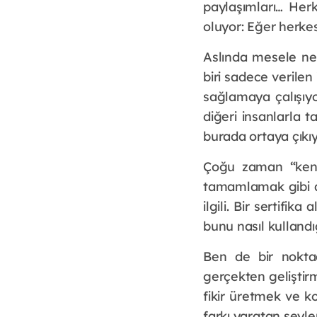
paylaşımları… Herk
oluyor: Eğer herkes
Aslında mesele ne y
biri sadece verilen
sağlamaya çalışıyor
diğeri insanlarla t
burada ortaya çıkıy
Çoğu zaman “kendi
tamamlamak gibi al
ilgili. Bir sertifi
bunu nasıl kullandı
Ben de bir nokta
gerçekten geliştir
fikir üretmek ve 
farkı yaratan şeyle