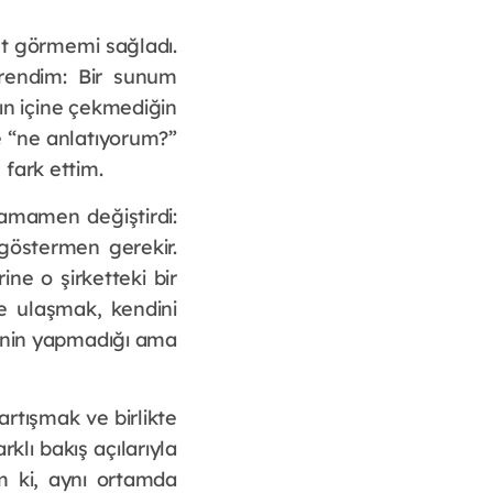
t görmemi sağladı.
rendim: Bir sunum
nın içine çekmediğin
ce “ne anlatıyorum?”
fark ettim.
tamamen değiştirdi:
göstermen gerekir.
ne o şirketteki bir
e ulaşmak, kendini
inin yapmadığı ama
tışmak ve birlikte
klı bakış açılarıyla
m ki, aynı ortamda