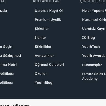
SAL
KULLANICILAR
ŞIRKETLER İÇ
ızda
Ücretsiz Kayıt Ol
Neler Yaparız?
Premium Üyelik
Kurumsal Giri
Şirketler
Ücretsiz Kayıt
İlanlar
İK Blog
me Geçin
Etkinlikler
YouthTech
cı Sözleşmesi
Ayrıcalıklar
Youth Award
atma Metni
Öğrenci Kulüpleri
Humanspire
litikası
Okullar
Future Sales 
Academy
olitikası
YouthBlog