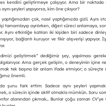
es kendini geliştirmeye çalışıyor. Ama bir noktada
 aynı şeyleri yapıyorsa, kim öne çıkıyor?
aptığımızdan çok, nasıl yaptığımızda gizli. Aynı sta
 işi tamamlayıp ayrılırken, diğeri süreci anlamaya, s
. Aynı etkinliğe katılan iki kişiden biri sadece dinley
anışıyor, bağlantı kuruyor ve fikir alışverişi yapıyor. 
or.
mizi geliştirmek” dediğimiz şey, yapılması gereken
gılanıyor. Ama gerçek gelişim, o deneyimin içine ne
ka almak tek başına bir anlam ifade etmiyor; o süreçt
ğımız önemli.
da şunu fark ettim: Sadece aynı şeyleri yapmak 
mek, o sürecin içinde aktif olmakla mümkün. Soru s
konfor alanından çıkmak… Bunlar çoğu zaman CV’ye y
r bunlar.