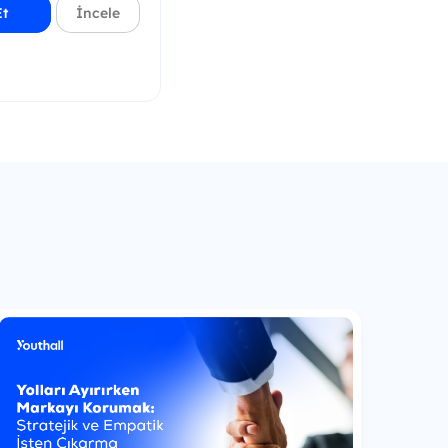
Et
İncele