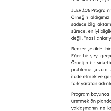
İLER
İDE
Programı’
Örneğin aldığımı
sadece bilgi aktarm
sürece, en iyi bilg
değil, “nasıl anla
Benzer şekilde, bi
Eğer bir şeyi ger
Örneğin bir şirket
probleme çözüm ön
ifade etmek ve ge
fark yaratan adımla
Program boyunca s
üretmek ön plandayd
yaklaşmanın ne ka