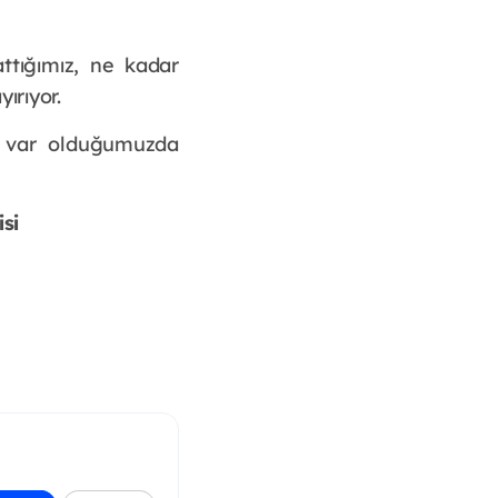
ttığımız, ne kadar
ırıyor.
ar var olduğumuzda
si