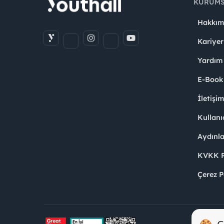
KURUM
Hakkım
Kariyer
Yardım
E-Book
İletişi
Kullanı
Aydınl
KVKK Po
Çerez P