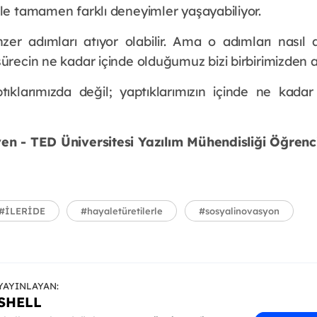
ile tamamen farklı deneyimler yaşayabiliyor.
er adımları atıyor olabilir. Ama o adımları nasıl a
ürecin ne kadar içinde olduğumuz bizi birbirimizden ay
ptıklarımızda değil; yaptıklarımızın içinde ne kad
ven - TED Üniversitesi Yazılım Mühendisliği Öğrenci
#İLERİDE
#hayaletüretilerle
#sosyalinovasyon
YAYINLAYAN:
SHELL