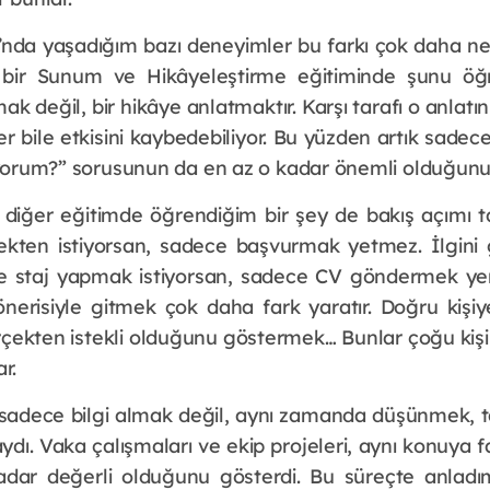
nda yaşadığım bazı deneyimler bu farkı çok daha ne
z bir Sunum ve Hikâyeleştirme eğitiminde şunu öğ
ak değil, bir hikâye anlatmaktır. Karşı tarafı o anlatı
iler bile etkisini kaybedebiliyor. Bu yüzden artık sade
tıyorum?” sorusunun da en az o kadar önemli olduğunu 
r diğer eğitimde öğrendiğim bir şey de bakış açımı 
çekten istiyorsan, sadece başvurmak yetmez. İlgini 
te staj yapmak istiyorsan, sadece CV göndermek yeri
erisiyle gitmek çok daha fark yaratır. Doğru kişiy
rçekten istekli olduğunu göstermek… Bunlar çoğu kiş
r.
adece bilgi almak değil, aynı zamanda düşünmek, tar
ı. Vaka çalışmaları ve ekip projeleri, aynı konuya far
dar değerli olduğunu gösterdi. Bu süreçte anladı