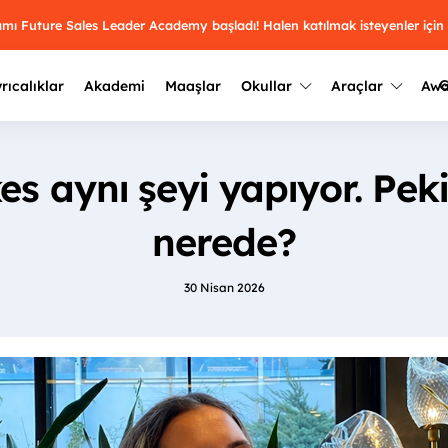
ramı Future Sales Leader Academy başladı! Halen katılmak isteyenler için
G
rıcalıklar
Akademi
Maaşlar
Okullar
Araçlar
Aw
Kazananlar
Geçmiş yılların sonuçları
es aynı şeyi yapıyor. Peki
2025
Kazananları
Üniversite kulüplerini ve top
keşfet.
nerede?
outh Awards 2026
2024
Kazananları
Türkiye ve dünyadaki üniver
kategoride en iyileri sen seç.
hakkında bilgi al.
30 Nisan 2026
2023
Kazananları
Farklı liseleri incele ve onl
Oy ver
2022
yakından tanı.
Kazananları