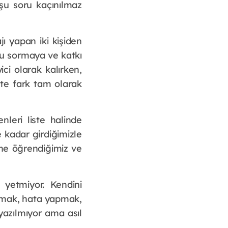
 şu soru kaçınılmaz
jı yapan iki kişiden
oru sormaya ve katkı
ici olarak kalırken,
İşte fark tam olarak
leri liste halinde
 kadar girdiğimizle
e ne öğrendiğimiz ve
yetmiyor. Kendini
ormak, hata yapmak,
azılmıyor ama asıl