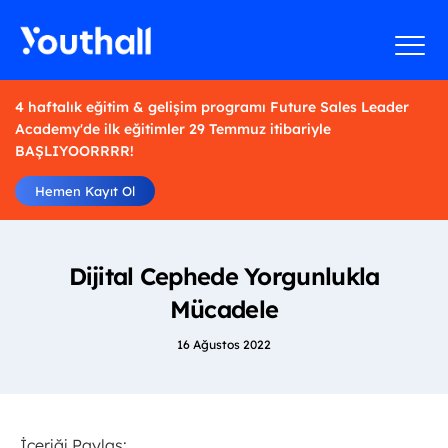
4 haftalık eğitim & gelişim programı Future Sales Leader
Academy'de ilk eğitimler 29 Temmuz itibariyle
BAŞLIYOORRRR!
Hemen Kayıt Ol
Dijital Cephede Yorgunlukla
Mücadele
16 Ağustos 2022
İçeriği Paylaş: