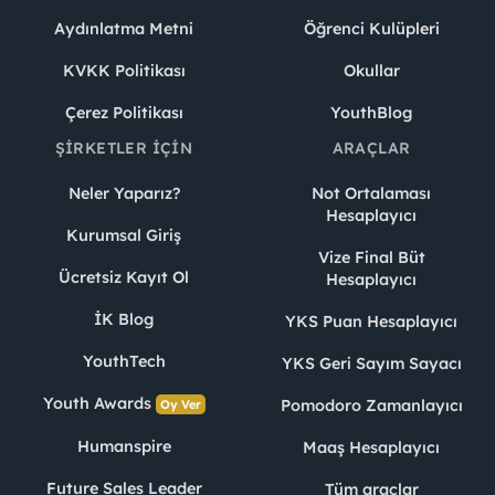
Aydınlatma Metni
Öğrenci Kulüpleri
KVKK Politikası
Okullar
Çerez Politikası
YouthBlog
ŞIRKETLER İÇIN
ARAÇLAR
Neler Yaparız?
Not Ortalaması
Hesaplayıcı
Kurumsal Giriş
Vize Final Büt
Ücretsiz Kayıt Ol
Hesaplayıcı
İK Blog
YKS Puan Hesaplayıcı
YouthTech
YKS Geri Sayım Sayacı
Youth Awards
Pomodoro Zamanlayıcı
Oy Ver
Humanspire
Maaş Hesaplayıcı
Future Sales Leader
Tüm araçlar