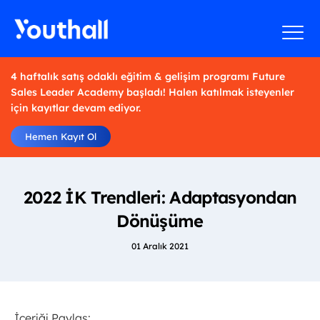
4 haftalık satış odaklı eğitim & gelişim programı Future
Sales Leader Academy başladı! Halen katılmak isteyenler
için kayıtlar devam ediyor.
Hemen Kayıt Ol
2022 İK Trendleri: Adaptasyondan
Dönüşüme
01 Aralık 2021
İçeriği Paylaş: