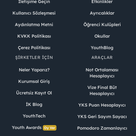
İletişime Geçin
Etkinlikler
Kullanıcı Sözleşmesi
Ayrıcalıklar
Aydınlatma Metni
Öğrenci Kulüpleri
KVKK Politikası
Okullar
Çerez Politikası
YouthBlog
ŞIRKETLER İÇIN
ARAÇLAR
Neler Yaparız?
Not Ortalaması
Hesaplayıcı
Kurumsal Giriş
Vize Final Büt
Ücretsiz Kayıt Ol
Hesaplayıcı
İK Blog
YKS Puan Hesaplayıcı
YouthTech
YKS Geri Sayım Sayacı
Youth Awards
Pomodoro Zamanlayıcı
Oy Ver