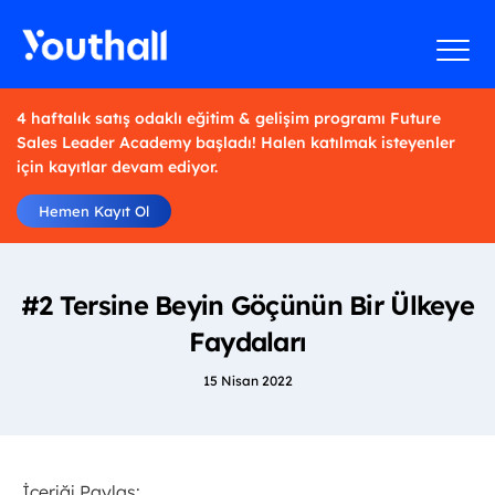
4 haftalık satış odaklı eğitim & gelişim programı Future
Sales Leader Academy başladı! Halen katılmak isteyenler
için kayıtlar devam ediyor.
Hemen Kayıt Ol
#2 Tersine Beyin Göçünün Bir Ülkeye
Faydaları
15 Nisan 2022
İçeriği Paylaş: