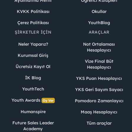
Aydınlatma Metni
Öğrenci Kulüpleri
KVKK Politikası
Okullar
Çerez Politikası
YouthBlog
ŞIRKETLER İÇIN
ARAÇLAR
Neler Yaparız?
Not Ortalaması
Hesaplayıcı
Kurumsal Giriş
Vize Final Büt
Ücretsiz Kayıt Ol
Hesaplayıcı
İK Blog
YKS Puan Hesaplayıcı
YouthTech
YKS Geri Sayım Sayacı
Youth Awards
Pomodoro Zamanlayıcı
Oy Ver
Humanspire
Maaş Hesaplayıcı
Future Sales Leader
Tüm araçlar
Academy