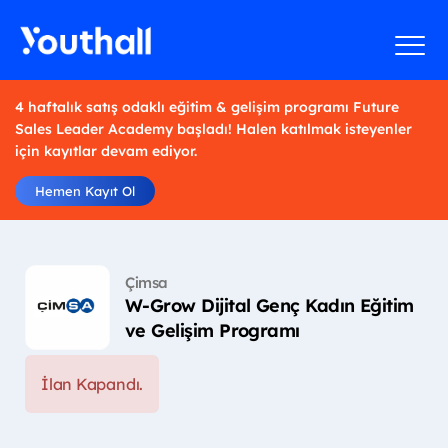
4 haftalık satış odaklı eğitim & gelişim programı Future
Sales Leader Academy başladı! Halen katılmak isteyenler
için kayıtlar devam ediyor.
Hemen Kayıt Ol
Çimsa
W-Grow Dijital Genç Kadın Eğitim
ve Gelişim Programı
İlan Kapandı.