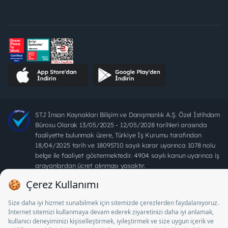
STJ İnsan Kaynakları Bilişim ve Danışmanlık A.Ş. Özel İstihdam
Bürosu Olarak 13/05/2025 - 12/05/2028 tarihleri arasında
faaliyette bulunmak üzere, Türkiye İş Kurumu tarafından
18/04/2025 tarih ve 18095710 sayılı karar uyarınca 1078 nolu
belge ile faaliyet göstermektedir. 4904 sayılı kanun uyarınca iş
arayanlardan ücret alınması yasaktır.