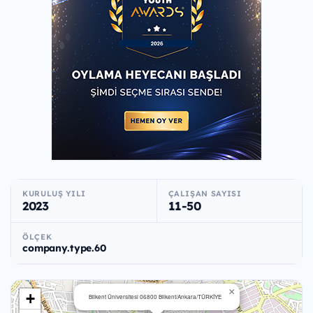
KURULUŞ YILI
ÇALIŞAN SAYISI
2023
11-50
ÖLÇEK
company.type.60
×
+
Bilkent Üniversitesi 06800 Bilkent/Ankara/TÜRKİYE