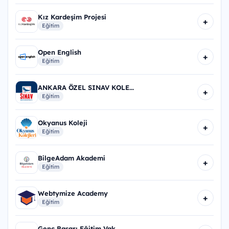
Kız Kardeşim Projesi
+
Eğitim
Open English
+
Eğitim
ANKARA ÖZEL SINAV KOLE...
+
Eğitim
Okyanus Koleji
+
Eğitim
BilgeAdam Akademi
+
Eğitim
Webtymize Academy
+
Eğitim
Genç Başarı Eğitim Vak...