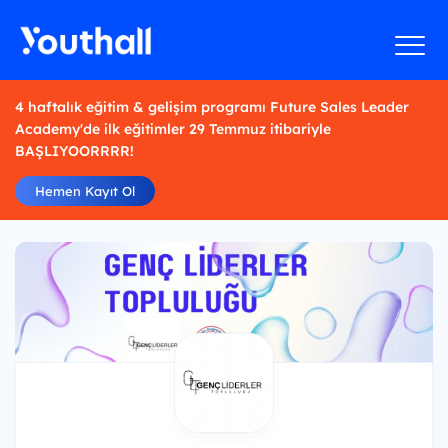
4 haftalık eğitim & gelişim programı Future Sales Leader
Academy'de ilk eğitimler 29 Temmuz itibariyle
BAŞLIYOORRRR!
Hemen Kayıt Ol