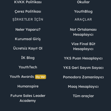
KVKK Politikası
Okullar
Çerez Politikası
YouthBlog
ŞIRKETLER İÇIN
ARAÇLAR
Neler Yaparız?
Not Ortalaması
Hesaplayıcı
Kurumsal Giriş
Vize Final Büt
Ücretsiz Kayıt Ol
Hesaplayıcı
İK Blog
YKS Puan Hesaplayıcı
YouthTech
YKS Geri Sayım Sayacı
Youth Awards
Pomodoro Zamanlayıcı
Oy Ver
Humanspire
Maaş Hesaplayıcı
Future Sales Leader
Tüm araçlar
Academy