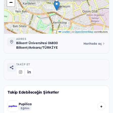
−
Leaflet
|
©
OpenStreetMap
contributors
ADRES
Bilkent Üniversitesi 06800
Haritada aç
Bilkent/Ankara/TÜRKİYE
TAKIP ET
Takip Edebileceğin Şirketler
Pupilica
+
Eğitim