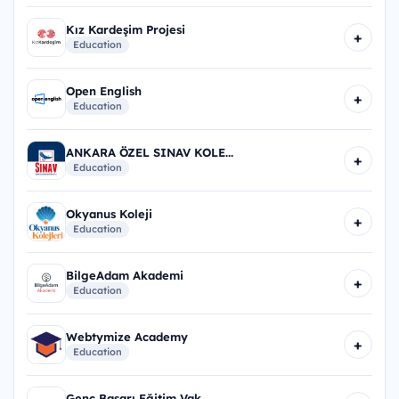
Kız Kardeşim Projesi
+
Education
Open English
+
Education
ANKARA ÖZEL SINAV KOLE...
+
Education
Okyanus Koleji
+
Education
BilgeAdam Akademi
+
Education
Webtymize Academy
+
Education
Genç Başarı Eğitim Vak...