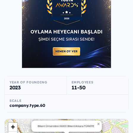
YEAR OF FOUNDING
EMPLOYEES
2023
11-50
SCALE
company.type.60
×
+
Bilkent Üniversitesi 06800 Bilkent/Ankara/TÜRKİYE