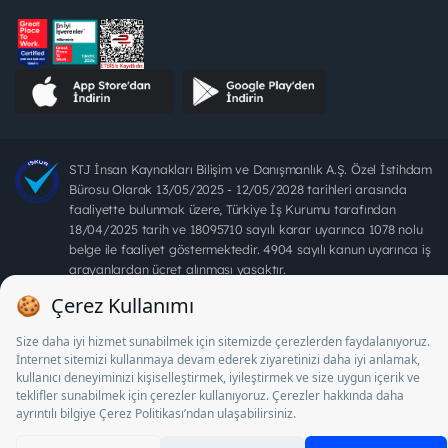
STJ İnsan Kaynakları Bilişim ve Danışmanlık A.Ş. Özel İstihdam
Bürosu Olarak 13/05/2025 - 12/05/2028 tarihleri arasında
faaliyette bulunmak üzere, Türkiye İş Kurumu tarafından
18/04/2025 tarih ve 18095710 sayılı karar uyarınca 1078 nolu
belge ile faaliyet göstermektedir. 4904 sayılı kanun uyarınca iş
arayanlardan ücret alınması yasaktır.