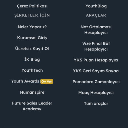
Çerez Politikası
YouthBlog
ŞIRKETLER İÇIN
ARAÇLAR
Neler Yaparız?
Not Ortalaması
Hesaplayıcı
Kurumsal Giriş
Vize Final Büt
Ücretsiz Kayıt Ol
Hesaplayıcı
İK Blog
YKS Puan Hesaplayıcı
YouthTech
YKS Geri Sayım Sayacı
Youth Awards
Pomodoro Zamanlayıcı
Oy Ver
Humanspire
Maaş Hesaplayıcı
Future Sales Leader
Tüm araçlar
Academy