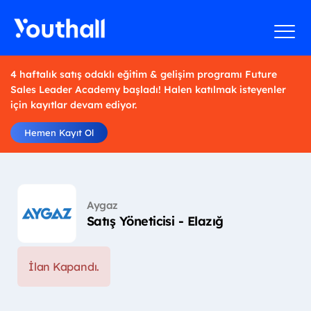
4 haftalık satış odaklı eğitim & gelişim programı Future
Sales Leader Academy başladı! Halen katılmak isteyenler
için kayıtlar devam ediyor.
Hemen Kayıt Ol
Aygaz
Satış Yöneticisi - Elazığ
İlan Kapandı.