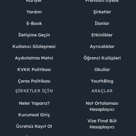
Kariyer
Premium Üyelik
Yardım
Şirketler
E-Book
İlanlar
İletişime Geçin
Etkinlikler
Kullanıcı Sözleşmesi
Ayrıcalıklar
Aydınlatma Metni
Öğrenci Kulüpleri
KVKK Politikası
Okullar
Çerez Politikası
YouthBlog
ŞIRKETLER İÇIN
ARAÇLAR
Neler Yaparız?
Not Ortalaması
Hesaplayıcı
Kurumsal Giriş
Vize Final Büt
Ücretsiz Kayıt Ol
Hesaplayıcı