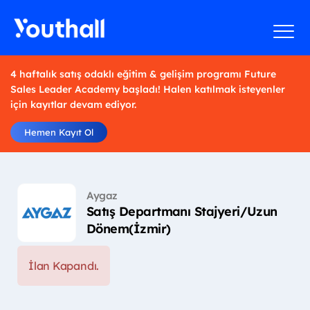
4 haftalık satış odaklı eğitim & gelişim programı Future
Sales Leader Academy başladı! Halen katılmak isteyenler
için kayıtlar devam ediyor.
Hemen Kayıt Ol
Aygaz
Satış Departmanı Stajyeri/Uzun
Dönem(İzmir)
İlan Kapandı.