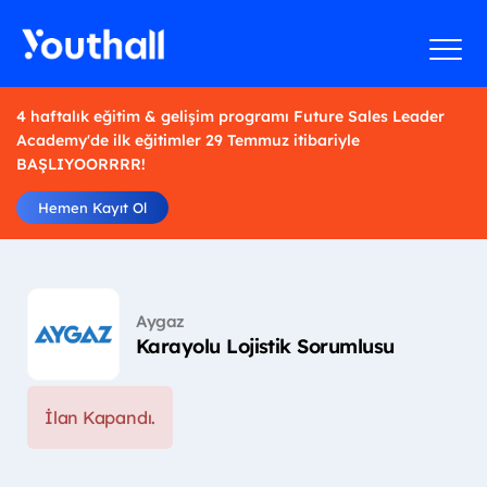
4 haftalık eğitim & gelişim programı Future Sales Leader
Academy'de ilk eğitimler 29 Temmuz itibariyle
BAŞLIYOORRRR!
Hemen Kayıt Ol
Aygaz
Karayolu Lojistik Sorumlusu
İlan Kapandı.