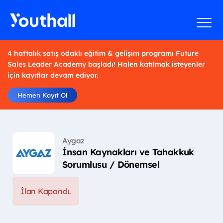
4 haftalık satış odaklı eğitim & gelişim programı Future
Sales Leader Academy başladı! Halen katılmak isteyenler
için kayıtlar devam ediyor.
Hemen Kayıt Ol
Aygaz
İnsan Kaynakları ve Tahakkuk
Sorumlusu / Dönemsel
İlan Kapandı.