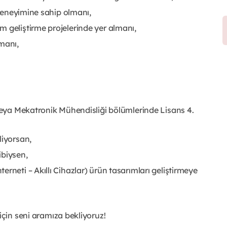
e deneyimine sahip olmanı,
 geliştirme projelerinde yer almanı,
manı,
 veya Mekatronik Mühendisliği bölümlerinde Lisans 4.
liyorsan,
ibiysen,
rneti – Akıllı Cihazlar) ürün tasarımları geliştirmeye
çin seni aramıza bekliyoruz!