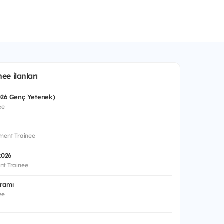
e ilanları
2026 Genç Yetenek)
ee
ment Trainee
2026
nt Trainee
gramı
ee