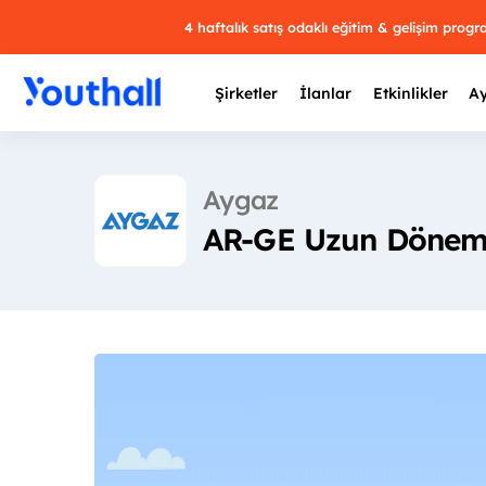
4 haftalık satış odaklı eğitim & gelişim prog
Şirketler
İlanlar
Etkinlikler
Ay
Aygaz
AR-GE Uzun Dönem P
Y
29 