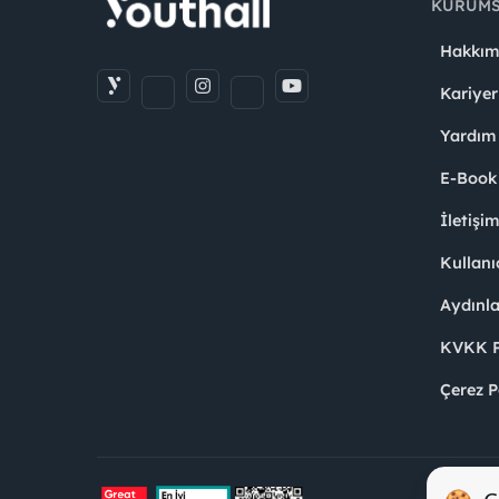
KURUM
Hakkım
Kariyer
Yardım
E-Book
İletişi
Kullanı
Aydınl
KVKK Po
Çerez P