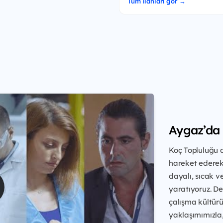
Tüm ilanları gör →
Aygaz’da
Koç Topluluğu d
hareket ederek 
dayalı, sıcak v
yaratıyoruz. De
çalışma kültür
yaklaşımımızla,