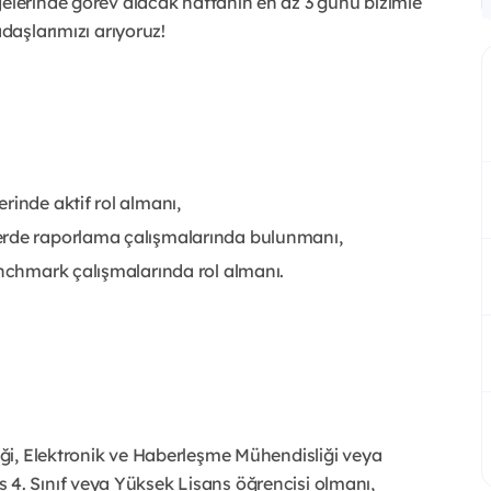
jelerinde görev alacak haftanın en az 3 günü bizimle
adaşlarımızı arıyoruz!
rinde aktif rol almanı,
erde raporlama çalışmalarında bulunmanı,
enchmark çalışmalarında rol almanı.
liği, Elektronik ve Haberleşme Mühendisliği veya
 4. Sınıf veya Yüksek Lisans öğrencisi olmanı,