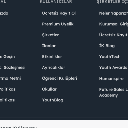
SAL
KULLANICILAR
ŞIRKETLER İÇ
ızda
Ücretsiz Kayıt Ol
Neler Yaparız?
Premium Üyelik
Kurumsal Giri
Şirketler
Ücretsiz Kayıt
İlanlar
İK Blog
me Geçin
Etkinlikler
YouthTech
cı Sözleşmesi
Ayrıcalıklar
Youth Award
atma Metni
Öğrenci Kulüpleri
Humanspire
litikası
Okullar
Future Sales 
Academy
olitikası
YouthBlog