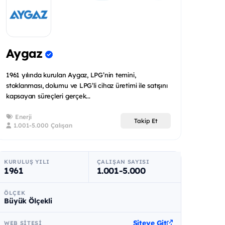
Aygaz
1961 yılında kurulan Aygaz, LPG’nin temini,
stoklanması, dolumu ve LPG’li cihaz üretimi ile satışını
kapsayan süreçleri gerçek...
Enerji
Takip Et
1.001-5.000 Çalışan
KURULUŞ YILI
ÇALIŞAN SAYISI
1961
1.001-5.000
ÖLÇEK
Büyük Ölçekli
Siteye Git
WEB SITESI