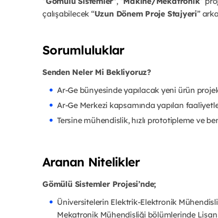
“
Gömülü Sistemler
", “
Makine/Mekatronik
” pro
çalışabilecek “
Uzun Dönem Proje Stajyeri
” ark
Sorumluluklar
Senden Neler Mi Bekliyoruz?
Ar-Ge bünyesinde yapılacak yeni ürün projele
Ar-Ge Merkezi kapsamında yapılan faaliyetl
Tersine mühendislik, hızlı prototipleme ve b
Aranan Nitelikler
Gömülü Sistemler Projesi’nde;
Üniversitelerin Elektrik-Elektronik Mühendis
Mekatronik Mühendisliği bölümlerinde Lisans