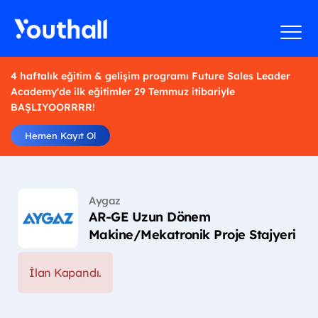
4 haftalık eğitim & gelişim programı Future Sales Leader
Academy'de ilk eğitimler 29 Temmuz itibariyle
BAŞLIYOORRRR!
Hemen Kayıt Ol
Aygaz
AR-GE Uzun Dönem
Makine/Mekatronik Proje Stajyeri
İlan Kapandı.