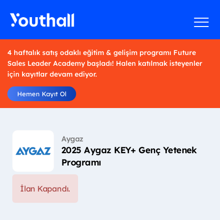
4 haftalık satış odaklı eğitim & gelişim programı Future
Sales Leader Academy başladı! Halen katılmak isteyenler
için kayıtlar devam ediyor.
Hemen Kayıt Ol
Aygaz
2025 Aygaz KEY+ Genç Yetenek
Programı
İlan Kapandı.