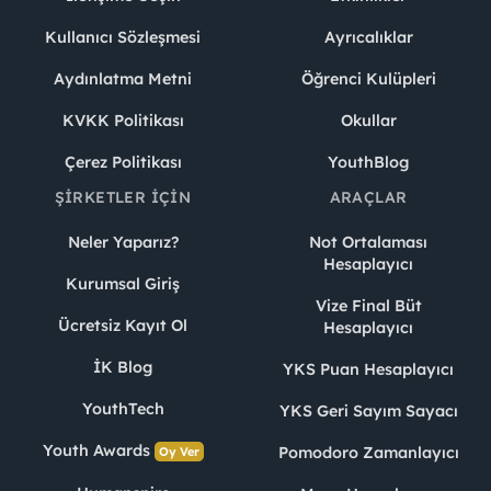
Kullanıcı Sözleşmesi
Ayrıcalıklar
Aydınlatma Metni
Öğrenci Kulüpleri
KVKK Politikası
Okullar
Çerez Politikası
YouthBlog
ŞIRKETLER İÇIN
ARAÇLAR
Neler Yaparız?
Not Ortalaması
Hesaplayıcı
Kurumsal Giriş
Vize Final Büt
Ücretsiz Kayıt Ol
Hesaplayıcı
İK Blog
YKS Puan Hesaplayıcı
YouthTech
YKS Geri Sayım Sayacı
Youth Awards
Pomodoro Zamanlayıcı
Oy Ver