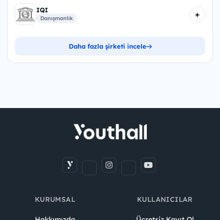
IQI
+
Danışmanlık
Daha fazla şirketi incele
KURUMSAL
KULLANICILAR
Hakkımızda
Ücretsiz Kayıt Ol