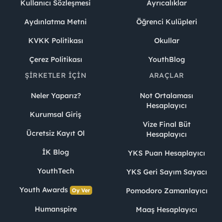
Kullanıcı Sözleşmesi
Ayrıcalıklar
Aydınlatma Metni
Öğrenci Kulüpleri
KVKK Politikası
Okullar
Çerez Politikası
YouthBlog
ŞIRKETLER İÇIN
ARAÇLAR
Neler Yaparız?
Not Ortalaması
Hesaplayıcı
Kurumsal Giriş
Vize Final Büt
Ücretsiz Kayıt Ol
Hesaplayıcı
İK Blog
YKS Puan Hesaplayıcı
YouthTech
YKS Geri Sayım Sayacı
Youth Awards
Pomodoro Zamanlayıcı
Oy Ver
Humanspire
Maaş Hesaplayıcı