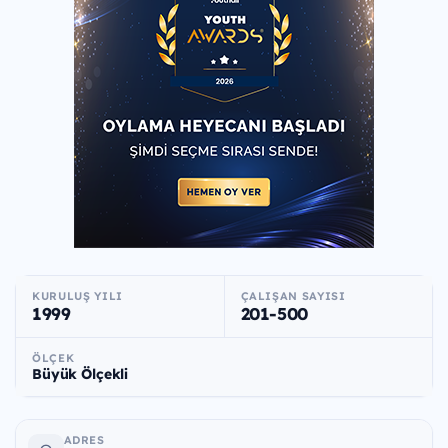
KURULUŞ YILI
ÇALIŞAN SAYISI
1999
201-500
ÖLÇEK
Büyük Ölçekli
ADRES