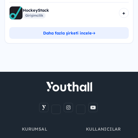
HockeyStack
+
Girişimcilik
Daha fazla şirketi incele
KURUMSAL
KULLANICILAR