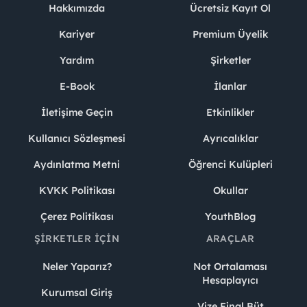
Hakkımızda
Ücretsiz Kayıt Ol
Kariyer
Premium Üyelik
Yardım
Şirketler
E-Book
İlanlar
İletişime Geçin
Etkinlikler
Kullanıcı Sözleşmesi
Ayrıcalıklar
Aydınlatma Metni
Öğrenci Kulüpleri
KVKK Politikası
Okullar
Çerez Politikası
YouthBlog
ŞIRKETLER İÇIN
ARAÇLAR
Neler Yaparız?
Not Ortalaması
Hesaplayıcı
Kurumsal Giriş
Vize Final Büt