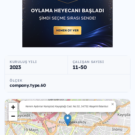
KURULUŞ YILI
ÇALIŞAN SAYISI
2023
11-50
ÖLÇEK
company.type.60
×
+
Kerem Aydınlar Kampüsü Kayışdağı Cad. No:32, 34752​ Ataşehir/İstanbul
−