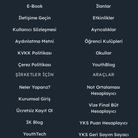
E-Book
İlanlar
İletişime Geçin
Etkinlikler
Kullanıcı Sözleşmesi
Ayrıcalıklar
Aydınlatma Metni
Öğrenci Kulüpleri
KVKK Politikası
Okullar
Çerez Politikası
YouthBlog
ŞIRKETLER İÇIN
ARAÇLAR
Neler Yaparız?
Not Ortalaması
Hesaplayıcı
Kurumsal Giriş
Vize Final Büt
Ücretsiz Kayıt Ol
Hesaplayıcı
İK Blog
YKS Puan Hesaplayıcı
YouthTech
YKS Geri Sayım Sayacı