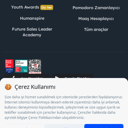
Youth Awards
Pomodoro Zamanlayıcı
Oy Ver
Humanspire
Maaş Hesaplayıcı
Future Sales Leader
Tüm araçlar
Academy
STJ İnsan Kaynakları Bilişim ve Danışmanlık A.Ş. Özel İstihdam
Bürosu Olarak 13/05/2025 - 12/05/2028 tarihleri arasında
faaliyette bulunmak üzere, Türkiye İş Kurumu tarafından
18/04/2025 tarih ve 18095710 sayılı karar uyarınca 1078 nolu
belge ile faaliyet göstermektedir. 4904 sayılı kanun uyarınca iş