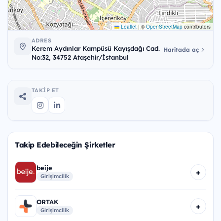
Leaflet
|
©
OpenStreetMap
contributors
ADRES
Kerem Aydınlar Kampüsü Kayışdağı Cad.
Haritada aç
No:32, 34752​ Ataşehir/İstanbul
TAKIP ET
Takip Edebileceğin Şirketler
beije
+
Girişimcilik
ORTAK
+
Girişimcilik