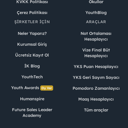
KVKK Politikası
Okullar
Çerez Politikası
YouthBlog
ŞIRKETLER İÇIN
ARAÇLAR
Neler Yaparız?
Not Ortalaması
Hesaplayıcı
Kurumsal Giriş
Vize Final Büt
Ücretsiz Kayıt Ol
Hesaplayıcı
İK Blog
YKS Puan Hesaplayıcı
YouthTech
YKS Geri Sayım Sayacı
Youth Awards
Pomodoro Zamanlayıcı
Oy Ver
Humanspire
Maaş Hesaplayıcı
Future Sales Leader
Tüm araçlar
Academy