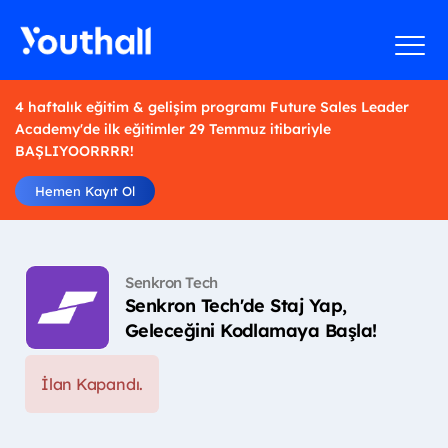
4 haftalık eğitim & gelişim programı Future Sales Leader
Academy'de ilk eğitimler 29 Temmuz itibariyle
BAŞLIYOORRRR!
Hemen Kayıt Ol
Senkron Tech
Senkron Tech'de Staj Yap,
Geleceğini Kodlamaya Başla!
İlan Kapandı.