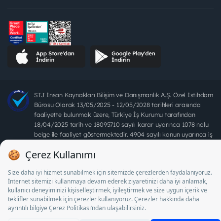
STJ İnsan Kaynakları Bilişim ve Danışmanlık A.Ş. Özel İstihdam
Bürosu Olarak 13/05/2025 - 12/05/2028 tarihleri arasında
faaliyette bulunmak üzere, Türkiye İş Kurumu tarafından
18/04/2025 tarih ve 18095710 sayılı karar uyarınca 1078 nolu
belge ile faaliyet göstermektedir. 4904 sayılı kanun uyarınca iş
arayanlardan ücret alınması yasaktır.