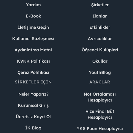
Yardım
Şirketler
E-Book
İlanlar
İletişime Geçin
Etkinlikler
Kullanıcı Sözleşmesi
Ayrıcalıklar
Aydınlatma Metni
Öğrenci Kulüpleri
KVKK Politikası
Okullar
Çerez Politikası
YouthBlog
ŞIRKETLER İÇIN
ARAÇLAR
Neler Yaparız?
Not Ortalaması
Hesaplayıcı
Kurumsal Giriş
Vize Final Büt
Ücretsiz Kayıt Ol
Hesaplayıcı
İK Blog
YKS Puan Hesaplayıcı