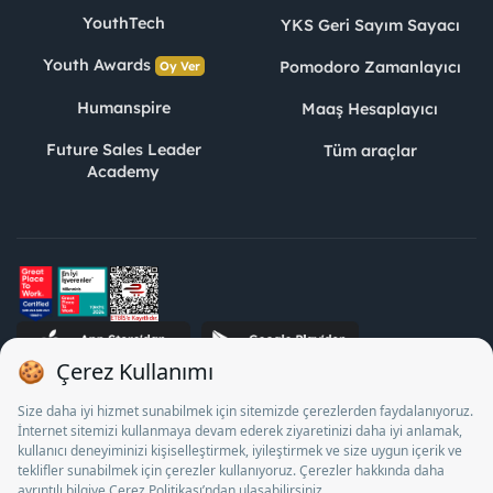
YouthTech
YKS Geri Sayım Sayacı
Youth Awards
Pomodoro Zamanlayıcı
Oy Ver
Humanspire
Maaş Hesaplayıcı
Future Sales Leader
Tüm araçlar
Academy
STJ İnsan Kaynakları Bilişim ve Danışmanlık A.Ş. Özel İstihdam
Bürosu Olarak 13/05/2025 - 12/05/2028 tarihleri arasında
faaliyette bulunmak üzere, Türkiye İş Kurumu tarafından