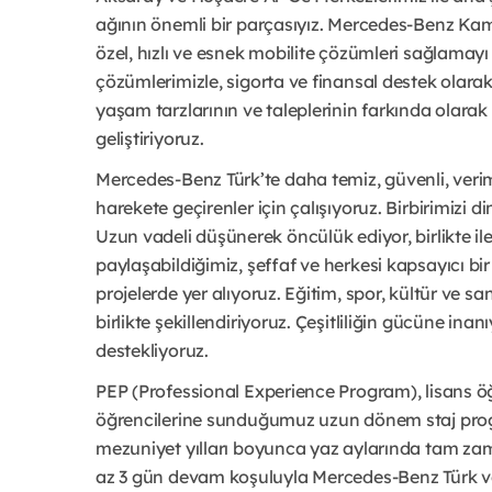
ağının önemli bir parçasıyız. Mercedes-Benz Kam
özel, hızlı ve esnek mobilite çözümleri sağlamayı
çözümlerimizle, sigorta ve finansal destek olarak
yaşam tarzlarının ve taleplerinin farkında olarak
geliştiriyoruz.
Mercedes-Benz Türk’te daha temiz, güvenli, verim
harekete geçirenler için çalışıyoruz. Birbirimizi di
Uzun vadeli düşünerek öncülük ediyor, birlikte iler
paylaşabildiğimiz, şeffaf ve herkesi kapsayıcı bi
projelerde yer alıyoruz. Eğitim, spor, kültür ve san
birlikte şekillendiriyoruz. Çeşitliliğin gücüne inan
destekliyoruz.
PEP (Professional Experience Program), lisans ö
öğrencilerine sunduğumuz uzun dönem staj prog
mezuniyet yılları boyunca yaz aylarında tam zam
az 3 gün devam koşuluyla Mercedes-Benz Türk 