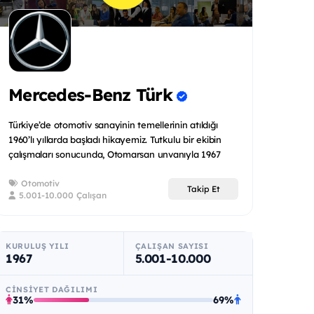
Mercedes-Benz Türk
Türkiye’de otomotiv sanayinin temellerinin atıldığı
1960’lı yıllarda başladı hikayemiz. Tutkulu bir ekibin
çalışmaları sonucunda, Otomarsan unvanıyla 1967
yılında...
Otomotiv
Takip Et
5.001-10.000 Çalışan
KURULUŞ YILI
ÇALIŞAN SAYISI
1967
5.001-10.000
CINSIYET DAĞILIMI
31%
69%