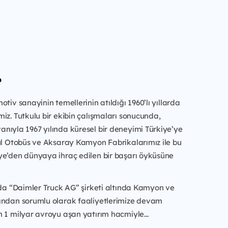
?
tiv sanayinin temellerinin atıldığı 1960’lı yıllarda
iz. Tutkulu bir ekibin çalışmaları sonucunda,
nıyla 1967 yılında küresel bir deneyimi Türkiye’ye
bul Otobüs ve Aksaray Kamyon Fabrikalarımız ile bu
ye’den dünyaya ihraç edilen bir başarı öyküsüne
 da “Daimler Truck AG” şirketi altında Kamyon ve
ından sorumlu olarak faaliyetlerimize devam
 1 milyar avroyu aşan yatırım hacmiyle...