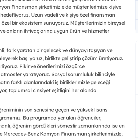
yon Finansman şirketimizle de müşterilerimize kişiye
 hedefliyoruz. Uzun vadeli ve kişiye özel finansman
 özel bir ekosistem sunuyoruz. Müşterilerimizin bireysel
 ve onların ihtiyaçlarına uygun ürün ve hizmetler
li, fark yaratan bir gelecek ve dünyayı taşıyan ve
nleyerek başlıyoruz, birlikte geliştirip çözüm üretiyoruz.
liyoruz. Fikir ve önerilerimizi özgürce
r atmosfer yaratıyoruz. Sosyal sorumluluk bilinciyle
atın farklı alanlarındaki iş birliklerimizle geleceği
ıyor, toplumsal cinsiyet eşitliğini her alanda
ğreniminin son senesine geçen ve yüksek lisans
ramımız. Bu programda yer alan öğrenciler,
anlı, öğrenim gördükleri sömestir zamanlarında ise en
ve Mercedes-Benz Kamyon Finansman şirketlerimizde;