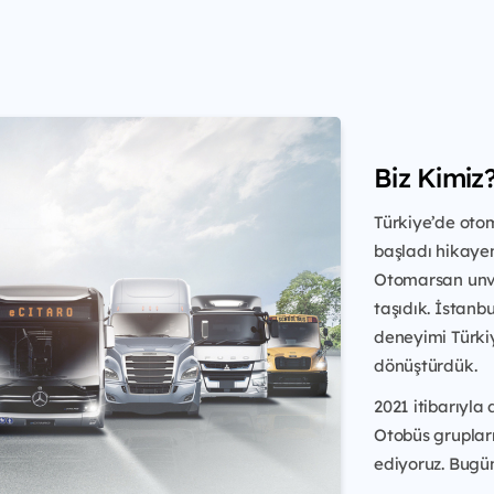
Biz Kimiz
Türkiye’de otomo
başladı hikayem
Otomarsan unva
taşıdık. İstan
deneyimi Türki
dönüştürdük.
2021 itibarıyla
Otobüs gruplar
ediyoruz. Bugün