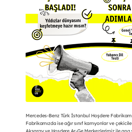
Mercedes-Benz Türk İstanbul Hoşdere Fabrikamızda
Fabrikamızda ise ağır sınıf kamyonlar ve çekicil
Aksaray ve Hoşdere Ar-Ge Merkezlerimiz ile ana ş