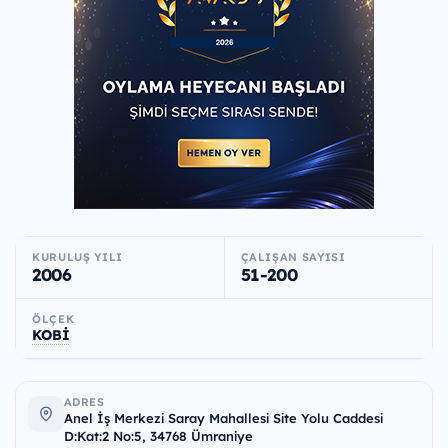
KURULUŞ YILI
ÇALIŞAN SAYISI
2006
51-200
ÖLÇEK
KOBİ
ADRES
Anel İş Merkezi Saray Mahallesi Site Yolu Caddesi
D:Kat:2 No:5, 34768 Ümraniye