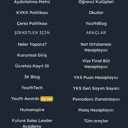
Aydınlatma Metni
Öğrenci Kulüpleri
KVKK Politikası
Okullar
Çerez Politikası
YouthBlog
ŞIRKETLER İÇIN
ARAÇLAR
Neler Yaparız?
Not Ortalaması
Hesaplayıcı
Kurumsal Giriş
Vize Final Büt
Ücretsiz Kayıt Ol
Hesaplayıcı
İK Blog
YKS Puan Hesaplayıcı
YouthTech
YKS Geri Sayım Sayacı
Youth Awards
Pomodoro Zamanlayıcı
Oy Ver
Humanspire
Maaş Hesaplayıcı
Future Sales Leader
Tüm araçlar
Academy