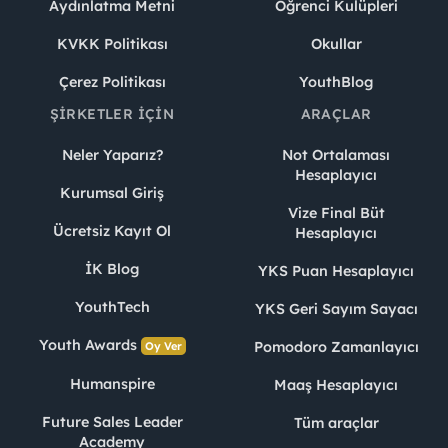
Aydınlatma Metni
Öğrenci Kulüpleri
KVKK Politikası
Okullar
Çerez Politikası
YouthBlog
ŞIRKETLER İÇIN
ARAÇLAR
Neler Yaparız?
Not Ortalaması
Hesaplayıcı
Kurumsal Giriş
Vize Final Büt
Ücretsiz Kayıt Ol
Hesaplayıcı
İK Blog
YKS Puan Hesaplayıcı
YouthTech
YKS Geri Sayım Sayacı
Youth Awards
Pomodoro Zamanlayıcı
Oy Ver
Humanspire
Maaş Hesaplayıcı
Future Sales Leader
Tüm araçlar
Academy