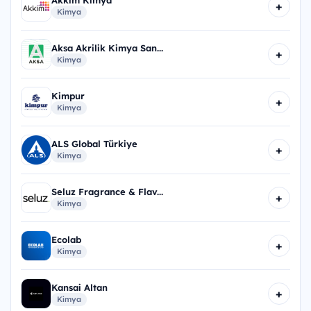
+
Kimya
Aksa Akrilik Kimya San...
+
Kimya
Kimpur
+
Kimya
ALS Global Türkiye
+
Kimya
Seluz Fragrance & Flav...
+
Kimya
Ecolab
+
Kimya
Kansai Altan
+
Kimya