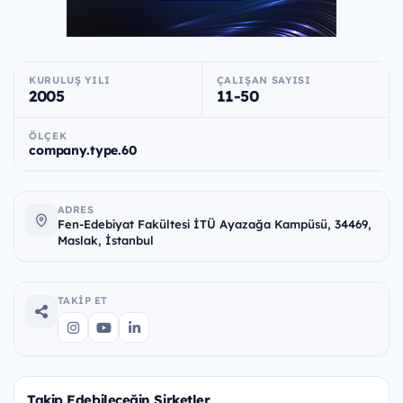
KURULUŞ YILI
ÇALIŞAN SAYISI
2005
11-50
ÖLÇEK
company.type.60
ADRES
Fen-Edebiyat Fakültesi İTÜ Ayazağa Kampüsü, 34469,
Maslak, İstanbul
TAKIP ET
Takip Edebileceğin Şirketler