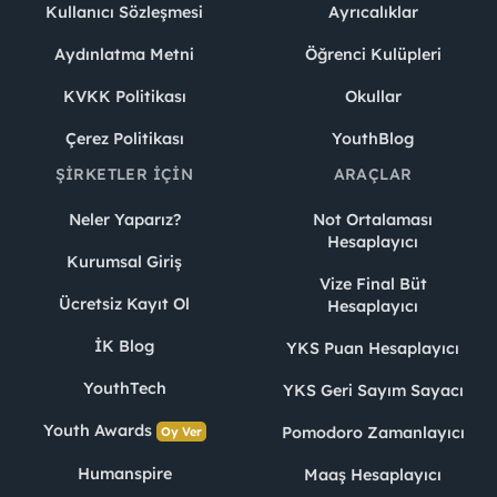
Kullanıcı Sözleşmesi
Ayrıcalıklar
Aydınlatma Metni
Öğrenci Kulüpleri
KVKK Politikası
Okullar
Çerez Politikası
YouthBlog
ŞIRKETLER İÇIN
ARAÇLAR
Neler Yaparız?
Not Ortalaması
Hesaplayıcı
Kurumsal Giriş
Vize Final Büt
Ücretsiz Kayıt Ol
Hesaplayıcı
İK Blog
YKS Puan Hesaplayıcı
YouthTech
YKS Geri Sayım Sayacı
Youth Awards
Pomodoro Zamanlayıcı
Oy Ver
Humanspire
Maaş Hesaplayıcı