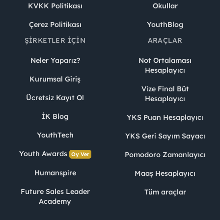
KVKK Politikası
Okullar
Çerez Politikası
YouthBlog
ŞIRKETLER İÇIN
ARAÇLAR
Neler Yaparız?
Not Ortalaması
Hesaplayıcı
Kurumsal Giriş
Vize Final Büt
Ücretsiz Kayıt Ol
Hesaplayıcı
İK Blog
YKS Puan Hesaplayıcı
YouthTech
YKS Geri Sayım Sayacı
Youth Awards
Pomodoro Zamanlayıcı
Oy Ver
Humanspire
Maaş Hesaplayıcı
Future Sales Leader
Tüm araçlar
Academy