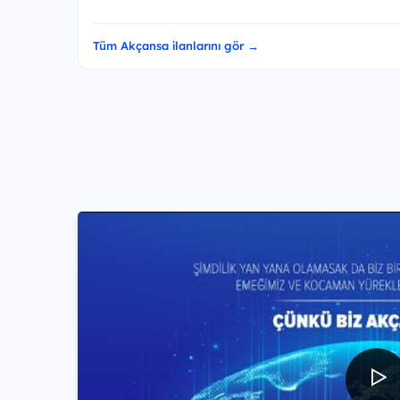
Tüm Akçansa ilanlarını gör →