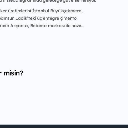
a hissedarlığı altında geleceğe güvenle ilerliyor.
nker üretimlerini İstanbul Büyükçekmece,
amsun Ladik’teki üç entegre çimento
pan Akçansa, Betonsa markası ile hazır...
r misin?