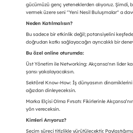
gücümüzü genç yeteneklerden alıyoruz. Şimdi, 
vermek üzere seni "Yeni Nesil Buluşmalar" a dav
Neden Katılmalısın?
Bu sadece bir etkinlik değil; potansiyelini keşf
doğrudan katkı sağlayacağın ayrıcalıklı bir den
Bu özel online oturumda:
Üst Yönetim ile Networking: Akçansa'nın lider k
şansı yakalayacaksın.
Sektörel Know-How: İş dünyasının dinamiklerini ve
ağızdan dinleyeceksin.
Marka Elçisi Olma Fırsatı: Fikirlerinle Akçansa’nı
yön vereceksin.
Kimleri Arıyoruz?
Seçim süreci titizlikle yürütülecektir. Paylaştığım