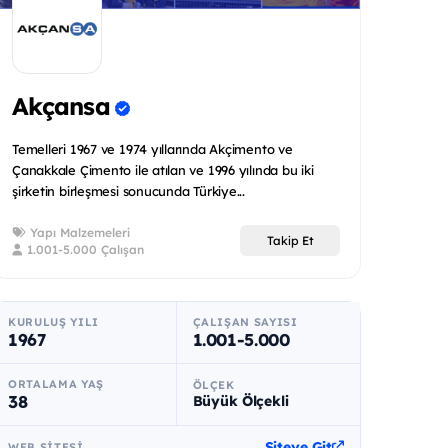
Akçansa
Temelleri 1967 ve 1974 yıllarında Akçimento ve
Çanakkale Çimento ile atılan ve 1996 yılında bu iki
şirketin birleşmesi sonucunda Türkiye...
Yapı Malzemeleri
Takip Et
1.001-5.000 Çalışan
KURULUŞ YILI
ÇALIŞAN SAYISI
1967
1.001-5.000
ORTALAMA YAŞ
ÖLÇEK
38
Büyük Ölçekli
Siteye Git
WEB SITESI