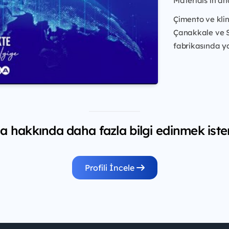
Materials’ın an
Çimento ve kli
Çanakkale ve S
fabrikasında ya
 hakkında daha fazla bilgi edinmek iste
Profili İncele