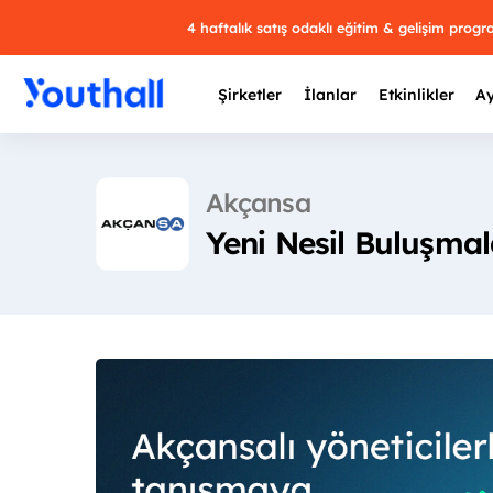
4 haftalık satış odaklı eğitim & gelişim prog
Şirketler
İlanlar
Etkinlikler
Ay
Akçansa
Yeni Nesil Buluşmal
Y
29 