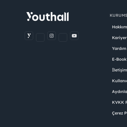
KURUM
Hakkım
Kariyer
Yardım
E-Book
İletişi
Kullanı
Aydınl
KVKK Po
Çerez P