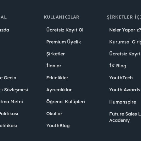
SAL
KULLANICILAR
ŞIRKETLER İÇ
ızda
Ücretsiz Kayıt Ol
Neler Yaparız?
Premium Üyelik
Kurumsal Giri
Şirketler
Ücretsiz Kayıt
İlanlar
İK Blog
me Geçin
Etkinlikler
YouthTech
cı Sözleşmesi
Ayrıcalıklar
Youth Award
atma Metni
Öğrenci Kulüpleri
Humanspire
litikası
Okullar
Future Sales 
Academy
olitikası
YouthBlog