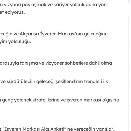
bu vizyonu paylaşmak ve kariyer yolculuğuna yön
et ediyoruz.
edeceğin ve Akçansa İşveren Markası'nın geleceğine
eyim yolculuğu.
adrosuyla tanışma ve vizyoner sohbetlere dahil olma
 sürdürülebilir geleceği şekillendiren trendleri ilk
n genç yetenek stratejilerine ve işveren markası algısına
ız "İşveren Markası Algı Anketi" ne vereceğin yanıtlar,