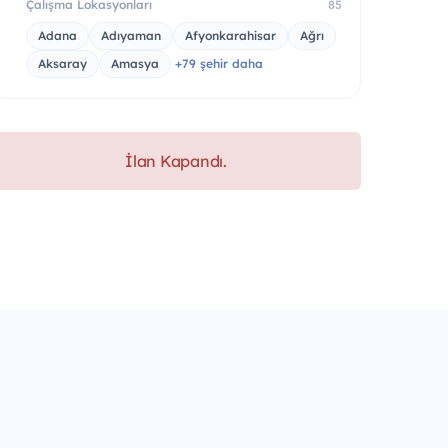
Çalışma Lokasyonları
85
Adana
Adıyaman
Afyonkarahisar
Ağrı
Aksaray
Amasya
+79 şehir daha
İlan Kapandı.