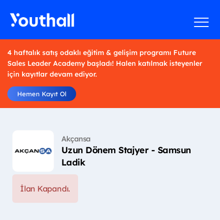
4 haftalık satış odaklı eğitim & gelişim programı Future
Sales Leader Academy başladı! Halen katılmak isteyenler
için kayıtlar devam ediyor.
Hemen Kayıt Ol
Akçansa
Uzun Dönem Stajyer - Samsun
Ladik
İlan Kapandı.