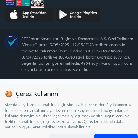
STJ İnsan Kaynakları Bilişim ve Danışmanlık A.Ş. Özel İstihdam
Bürosu Olarak 13/05/2025 - 12/05/2028 tarihleri arasında
faaliyette bulunmak üzere, Türkiye İş Kurumu tarafından
18/04/2025 tarih ve 18095710 sayılı karar uyarınca 1078 nolu
belge ile faaliyet göstermektedir. 4904 sayılı kanun uyarınca iş
arayanlardan ücret alınması yasaktır.