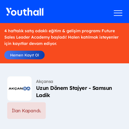
4 haftalık satış odaklı eğitim & gelişim programı Future
Sales Leader Academy başladı! Halen katılmak isteyenler
için kayıtlar devam ediyor.
Hemen Kayıt Ol
Akçansa
Uzun Dönem Stajyer - Samsun
Ladik
İlan Kapandı.