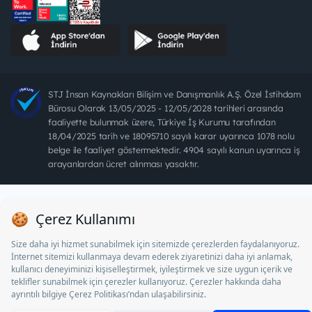
STJ İnsan Kaynakları Bilişim ve Danışmanlık A.Ş. Özel İstihdam
Bürosu Olarak 13/05/2025 - 12/05/2028 tarihleri arasında
faaliyette bulunmak üzere, Türkiye İş Kurumu tarafından
18/04/2025 tarih ve 18095710 sayılı karar uyarınca 1078 nolu
belge ile faaliyet göstermektedir. 4904 sayılı kanun uyarınca iş
arayanlardan ücret alınması yasaktır.