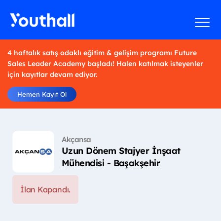
4 haftalık satış odaklı eğitim & gelişim programı Future
Sales Leader Academy başladı! Halen katılmak isteyenler
için kayıtlar devam ediyor.
Hemen Kayıt Ol
Akçansa
Uzun Dönem Stajyer İnşaat
Mühendisi - Başakşehir
İlan Kapandı.