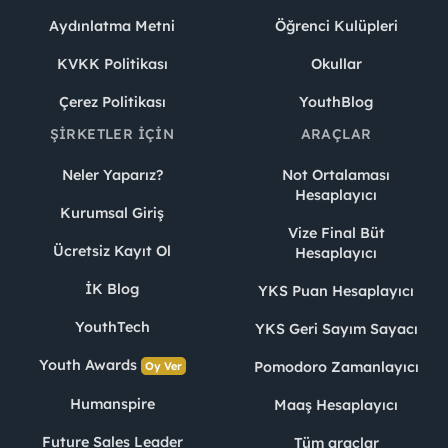
Aydınlatma Metni
Öğrenci Kulüpleri
KVKK Politikası
Okullar
Çerez Politikası
YouthBlog
ŞIRKETLER İÇIN
ARAÇLAR
Neler Yaparız?
Not Ortalaması
Hesaplayıcı
Kurumsal Giriş
Vize Final Büt
Ücretsiz Kayıt Ol
Hesaplayıcı
İK Blog
YKS Puan Hesaplayıcı
YouthTech
YKS Geri Sayım Sayacı
Youth Awards
Pomodoro Zamanlayıcı
Oy Ver
Humanspire
Maaş Hesaplayıcı
Future Sales Leader
Tüm araçlar