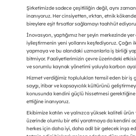
Şirketimizde sadece çeşitliliğin değil, aynı zama
inanıyoruz. Her cinsiyetten, ırktan, etnik köken
bireylere eşit fırsatlar sağlamayı taahhüt ediyoru
İnovasyon, yaptığımız her şeyin merkezinde yer al
iyileştirmenin yeni yollarını keşfediyoruz. Çağın i
yapmaya ve bu alandaki uzmanlarla iş birliği
bitmiyor. Faaliyetlerimizin çevre üzerindeki etkis
ve sorumlu kaynak yönetimi yoluyla karbon ayak
Hizmet verdiğimiz toplulukları temsil eden bir 
saygı, itibar ve kapsayıcılık kültürünü geliştirme
konusunda kendini güçlü hissetmesi gerektiğine ve
ettiğine inanıyoruz.
Ekibimize katılın ve yalnızca yüksek kaliteli ür
üzerinde olumlu bir etki yaratmaya da kendini adam
herkes için daha iyi, daha adil bir gelecek inşa ed