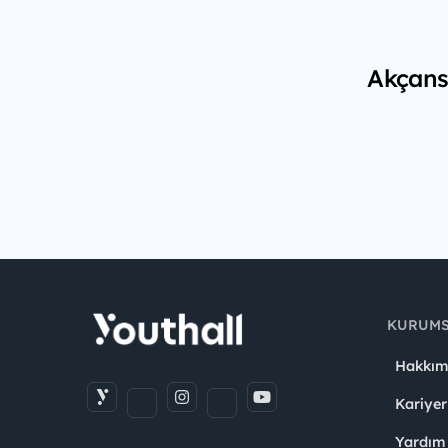
Akçansa
KURUM
Hakkım
Kariyer
Yardım