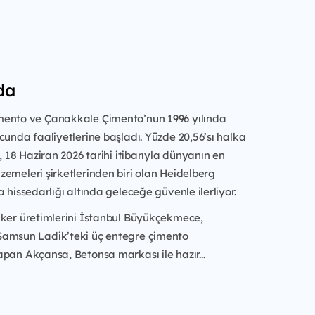
da
ento ve Çanakkale Çimento’nun 1996 yılında
cunda faaliyetlerine başladı. Yüzde 20,56’sı halka
, 18 Haziran 2026 tarihi itibarıyla dünyanın en
emeleri şirketlerinden biri olan Heidelberg
a hissedarlığı altında geleceğe güvenle ilerliyor.
nker üretimlerini İstanbul Büyükçekmece,
amsun Ladik’teki üç entegre çimento
pan Akçansa, Betonsa markası ile hazır...