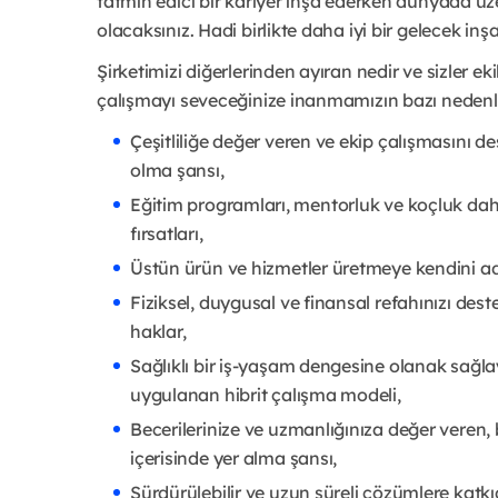
tatmin edici bir kariyer inşa ederken dünyada üze
olacaksınız. Hadi birlikte daha iyi bir gelecek inş
Şirketimizi diğerlerinden ayıran nedir ve sizler ek
çalışmayı seveceğinize inanmamızın bazı nedenle
Çeşitliliğe değer veren ve ekip çalışmasını d
olma şansı,
Eğitim programları, mentorluk ve koçluk da
fırsatları,
Üstün ürün ve hizmetler üretmeye kendini adamı
Fiziksel, duygusal ve finansal refahınızı de
haklar,
Sağlıklı bir iş-yaşam dengesine olanak sağla
uygulanan hibrit çalışma modeli,
Becerilerinize ve uzmanlığınıza değer veren,
içerisinde yer alma şansı,
Sürdürülebilir ve uzun süreli çözümlere kat