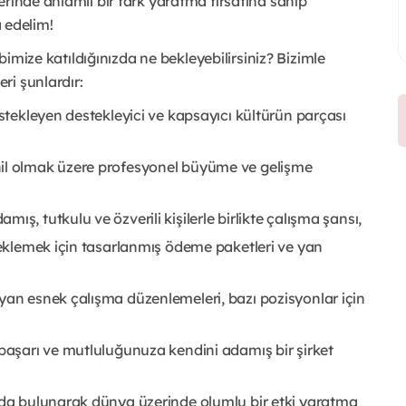
rinde anlamlı bir fark yaratma fırsatına sahip
a edelim!
ibimize katıldığınızda ne bekleyebilirsiniz? Bizimle
ri şunlardır:
estekleyen destekleyici ve kapsayıcı kültürün parçası
hil olmak üzere profesyonel büyüme ve gelişme
ş, tutkulu ve özverili kişilerle birlikte çalışma şansı,
steklemek için tasarlanmış ödeme paketleri ve yan
yan esnek çalışma düzenlemeleri, bazı pozisyonlar için
 başarı ve mutluluğunuza kendini adamış bir şirket
kıda bulunarak dünya üzerinde olumlu bir etki yaratma