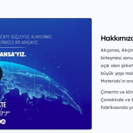
Hakkımız
Akçansa, Akçim
birleşmesi sonu
açık olan şirket
büyük yapı malz
Materials’ın an
Çimento ve kli
Çanakkale ve S
fabrikasında ya