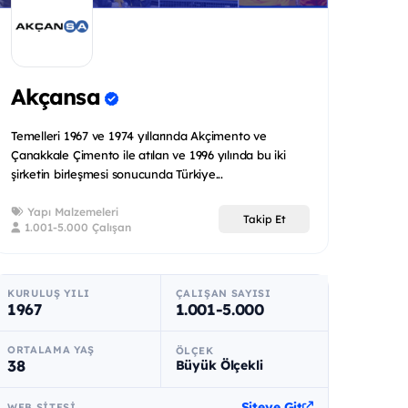
Akçansa
Temelleri 1967 ve 1974 yıllarında Akçimento ve
Çanakkale Çimento ile atılan ve 1996 yılında bu iki
şirketin birleşmesi sonucunda Türkiye...
Yapı Malzemeleri
Takip Et
1.001-5.000 Çalışan
KURULUŞ YILI
ÇALIŞAN SAYISI
1967
1.001-5.000
ORTALAMA YAŞ
ÖLÇEK
38
Büyük Ölçekli
Siteye Git
WEB SITESI