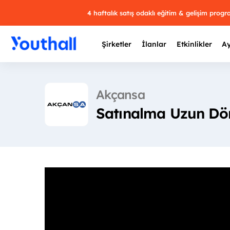
4 haftalık satış odaklı eğitim & gelişim prog
Şirketler
İlanlar
Etkinlikler
Ay
Akçansa
Satınalma Uzun Döne
Y
29 