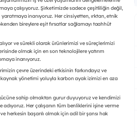
Çalışanlarımızın iş ve özel yaşamlarını dengelemelerine
aya çalışıyoruz. Şirketimizde sadece çeşitliliğin değil,
 yaratmaya inanıyoruz. Her cinsiyetten, ırktan, etnik
kenden bireylere eşit fırsatlar sağlamayı taahhüt
ıyor ve sürekli olarak ürünlerimizi ve süreçlerimizi
lerisinde olmak için en son teknolojilere yatırım
apmaya inanıyoruz.
mizin çevre üzerindeki etkisinin farkındayız ve
 kaynak yönetimi yoluyla karbon ayak izimizi en aza
iş gücüne sahip olmaktan gurur duyuyoruz ve kendimizi
ye adıyoruz. Her çalışanın tüm benliklerini işine verme
 herkesin başarılı olmak için adil bir şansı hak