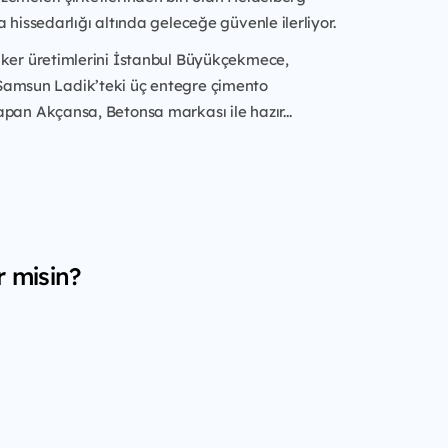
a hissedarlığı altında geleceğe güvenle ilerliyor.
nker üretimlerini İstanbul Büyükçekmece,
amsun Ladik’teki üç entegre çimento
pan Akçansa, Betonsa markası ile hazır...
r misin?