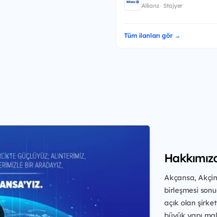
Allianz · Stajyer
Tüm ilanları gör →
Hakkımız
Akçansa, Akçim
birleşmesi sonu
açık olan şirket
büyük yapı malz