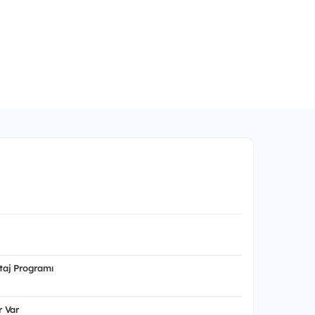
aj Programı
 Var