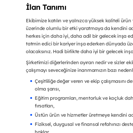
İlan Tanımı
Ekibimize katılın ve yalnızca yüksek kaliteli ür
üzerinde olumlu bir etki yaratmaya da kendini adam
herkes için daha iyi, daha adil bir gelecek inşa ed
tatmin edici bir kariyer inşa ederken dünyada üze
olacaksınız. Hadi birlikte daha iyi bir gelecek inş
Şirketimizi diğerlerinden ayıran nedir ve sizler ek
çalışmayı seveceğinize inanmamızın bazı nedenle
Çeşitliliğe değer veren ve ekip çalışmasını d
olma şansı,
Eğitim programları, mentorluk ve koçluk da
fırsatları,
Üstün ürün ve hizmetler üretmeye kendini adamı
Fiziksel, duygusal ve finansal refahınızı de
haklar,