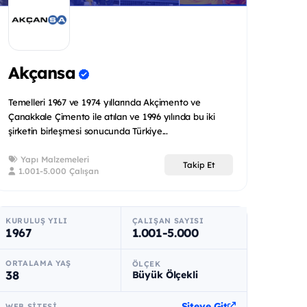
Akçansa
Temelleri 1967 ve 1974 yıllarında Akçimento ve
Çanakkale Çimento ile atılan ve 1996 yılında bu iki
şirketin birleşmesi sonucunda Türkiye...
Yapı Malzemeleri
Takip Et
1.001-5.000 Çalışan
KURULUŞ YILI
ÇALIŞAN SAYISI
1967
1.001-5.000
ORTALAMA YAŞ
ÖLÇEK
38
Büyük Ölçekli
Siteye Git
WEB SITESI