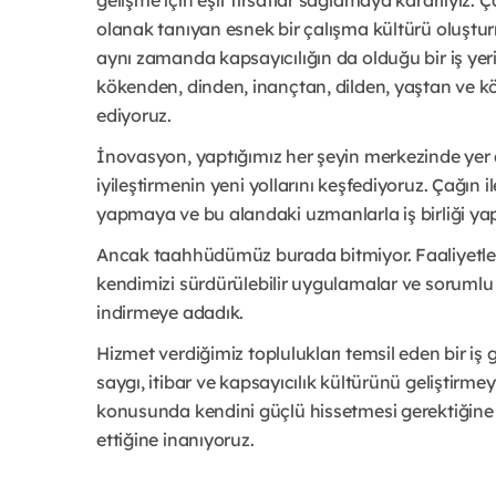
gelişme için eşit fırsatlar sağlamaya kararlıyız. 
olanak tanıyan esnek bir çalışma kültürü oluşturm
aynı zamanda kapsayıcılığın da olduğu bir iş yeri
kökenden, dinden, inançtan, dilden, yaştan ve kö
ediyoruz.
İnovasyon, yaptığımız her şeyin merkezinde yer al
iyileştirmenin yeni yollarını keşfediyoruz. Çağın i
yapmaya ve bu alandaki uzmanlarla iş birliği y
Ancak taahhüdümüz burada bitmiyor. Faaliyetleri
kendimizi sürdürülebilir uygulamalar ve sorumlu
indirmeye adadık.
Hizmet verdiğimiz toplulukları temsil eden bir 
saygı, itibar ve kapsayıcılık kültürünü geliştirme
konusunda kendini güçlü hissetmesi gerektiğine ve
ettiğine inanıyoruz.