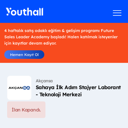
4 haftalık satış odaklı eğitim & gelişim programı Future
Sales Leader Academy başladı! Halen katılmak isteyenler
için kayıtlar devam ediyor.
Hemen Kayıt Ol
Akçansa
Sahaya İlk Adım Stajyer Laborant
- Teknoloji Merkezi
İlan Kapandı.