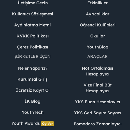
İletişime Geçin
Etkinlikler
Kullanıcı Sözleşmesi
Ayrıcalıklar
Aydınlatma Metni
Öğrenci Kulüpleri
KVKK Politikası
Okullar
Çerez Politikası
YouthBlog
ŞIRKETLER İÇIN
ARAÇLAR
Neler Yaparız?
Not Ortalaması
Hesaplayıcı
Kurumsal Giriş
Vize Final Büt
Ücretsiz Kayıt Ol
Hesaplayıcı
İK Blog
YKS Puan Hesaplayıcı
YouthTech
YKS Geri Sayım Sayacı
Youth Awards
Pomodoro Zamanlayıcı
Oy Ver