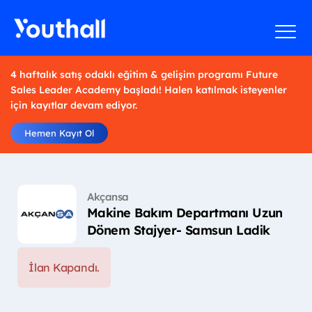
4 haftalık satış odaklı eğitim & gelişim programı Future
Sales Leader Academy başladı! Halen katılmak isteyenler
için kayıtlar devam ediyor.
Hemen Kayıt Ol
Akçansa
Makine Bakım Departmanı Uzun
Dönem Stajyer- Samsun Ladik
İlan Kapandı.