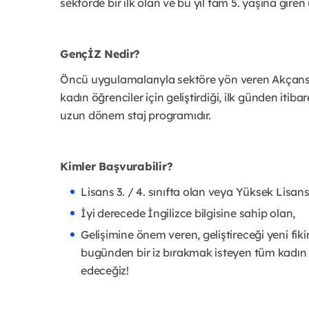
sektörde bir ilk olan ve bu yıl tam 5. yaşına gire
GençİZ Nedir?
Öncü uygulamalarıyla sektöre yön veren Akçansa’
kadın öğrenciler için geliştirdiği, ilk günden itib
uzun dönem staj programıdır.
Kimler Başvurabilir?
Lisans 3. / 4. sınıfta olan veya Yüksek Lis
İyi derecede İngilizce bilgisine sahip olan,
Gelişimine önem veren, geliştireceği yeni fiki
bugünden bir iz bırakmak isteyen tüm kadın ö
edeceğiz!