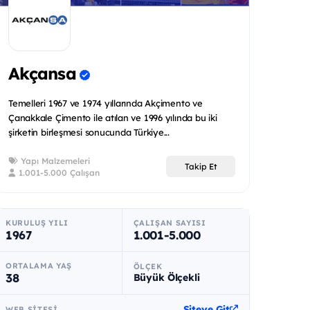
Akçansa
Temelleri 1967 ve 1974 yıllarında Akçimento ve
Çanakkale Çimento ile atılan ve 1996 yılında bu iki
şirketin birleşmesi sonucunda Türkiye...
Yapı Malzemeleri
Takip Et
1.001-5.000 Çalışan
KURULUŞ YILI
ÇALIŞAN SAYISI
1967
1.001-5.000
ORTALAMA YAŞ
ÖLÇEK
38
Büyük Ölçekli
Siteye Git
WEB SITESI