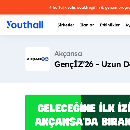
4 haftalık satış odaklı eğitim & gelişim prog
Şirketler
İlanlar
Etkinlikler
Ay
Akçansa
GençİZ'26 - Uzun 
Y
29 