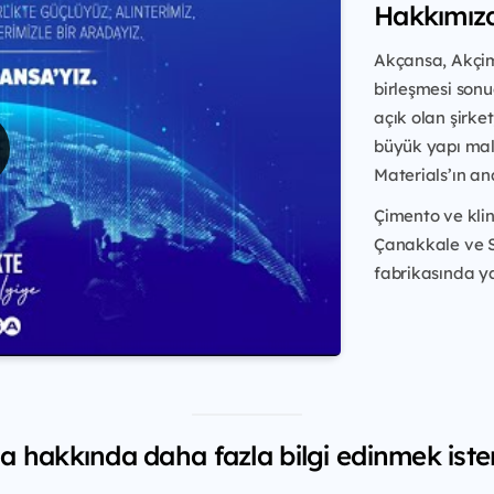
Hakkımız
Akçansa, Akçim
birleşmesi sonu
açık olan şirket
büyük yapı malz
Materials’ın an
Çimento ve kli
Çanakkale ve S
fabrikasında ya
 hakkında daha fazla bilgi edinmek iste