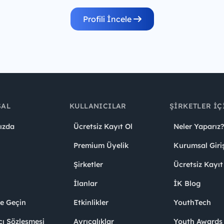
Profili İncele
SAL
KULLANICILAR
ŞIRKETLER İÇ
ızda
Ücretsiz Kayıt Ol
Neler Yaparız?
Premium Üyelik
Kurumsal Giri
Şirketler
Ücretsiz Kayıt
İlanlar
İK Blog
me Geçin
Etkinlikler
YouthTech
cı Sözleşmesi
Ayrıcalıklar
Youth Award