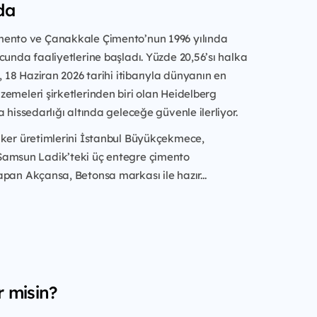
da
ento ve Çanakkale Çimento’nun 1996 yılında
cunda faaliyetlerine başladı. Yüzde 20,56’sı halka
, 18 Haziran 2026 tarihi itibarıyla dünyanın en
emeleri şirketlerinden biri olan Heidelberg
a hissedarlığı altında geleceğe güvenle ilerliyor.
nker üretimlerini İstanbul Büyükçekmece,
amsun Ladik’teki üç entegre çimento
pan Akçansa, Betonsa markası ile hazır...
r misin?