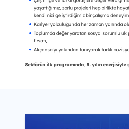
Çeşitliliğe ve farklı görüşlere değer verdiğimiz
yaşattığımız, zorlu projeleri hep birlikte ha
kendimizi geliştirdiğimiz bir çalışma deneyim
Kariyer yolculuğunda her zaman yanında olac
Toplumda değer yaratan sosyal sorumluluk pr
fırsatı,
Akçansa’yı yakından tanıyarak farklı pozisy
Sektörün ilk programında, 5. yılın enerjisiyle 