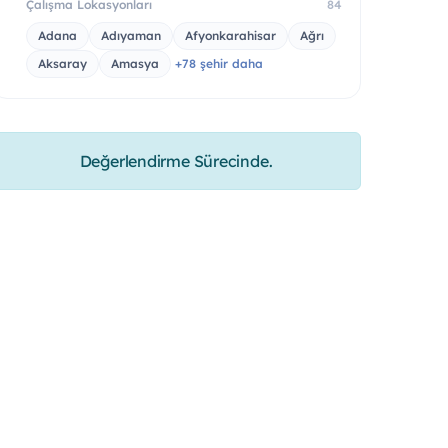
Çalışma Lokasyonları
84
Adana
Adıyaman
Afyonkarahisar
Ağrı
Aksaray
Amasya
+78 şehir daha
Değerlendirme Sürecinde.