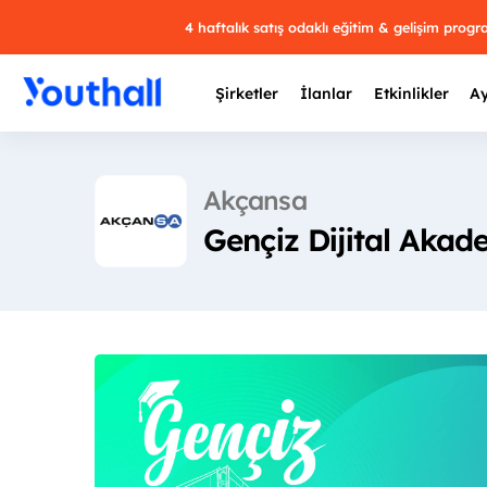
4 haftalık satış odaklı eğitim & gelişim prog
Şirketler
İlanlar
Etkinlikler
Ay
Akçansa
Gençiz Dijital Akad
Y
29 