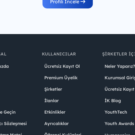
Profili İncele
SAL
KULLANICILAR
ŞIRKETLER İÇ
ızda
Ücretsiz Kayıt Ol
Neler Yaparız?
Premium Üyelik
Kurumsal Giri
Şirketler
Ücretsiz Kayıt
İlanlar
İK Blog
me Geçin
Etkinlikler
YouthTech
cı Sözleşmesi
Ayrıcalıklar
Youth Award
atma Metni
Öğrenci Kulüpleri