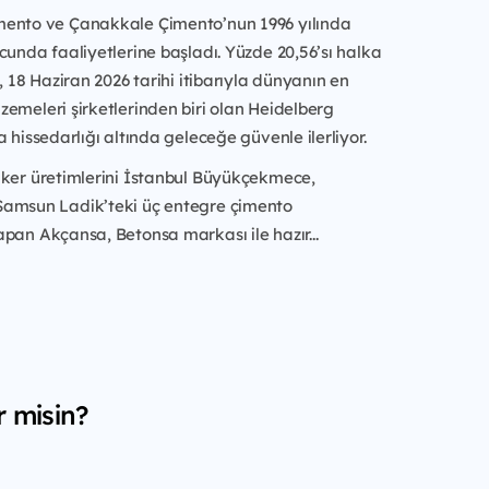
ento ve Çanakkale Çimento’nun 1996 yılında
cunda faaliyetlerine başladı. Yüzde 20,56’sı halka
, 18 Haziran 2026 tarihi itibarıyla dünyanın en
emeleri şirketlerinden biri olan Heidelberg
a hissedarlığı altında geleceğe güvenle ilerliyor.
nker üretimlerini İstanbul Büyükçekmece,
amsun Ladik’teki üç entegre çimento
pan Akçansa, Betonsa markası ile hazır...
r misin?