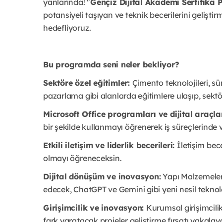
yanlarında! "
Gençiz Dijital Akademi Sertifika
potansiyeli taşıyan ve teknik becerilerini gelişti
hedefliyoruz.
Bu programda seni neler bekliyor?
Sektöre özel eğitimler:
Çimento teknolojileri, sür
pazarlama gibi alanlarda eğitimlere ulaşıp, sektö
Microsoft Office programları ve dijital araçla
bir şekilde kullanmayı öğrenerek iş süreçlerinde ve
Etkili iletişim ve liderlik becerileri:
İletişim bece
olmayı öğreneceksin.
Dijital dönüşüm ve inovasyon:
Yapı Malzemeleri
edecek, ChatGPT ve Gemini gibi yeni nesil teknol
Girişimcilik ve inovasyon:
Kurumsal girişimcili
fark yaratacak projeler geliştirme fırsatı yakala