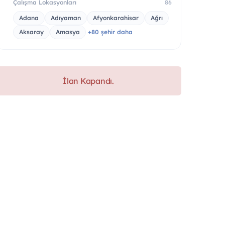
Çalışma Lokasyonları
86
Adana
Adıyaman
Afyonkarahisar
Ağrı
Aksaray
Amasya
+80 şehir daha
İlan Kapandı.