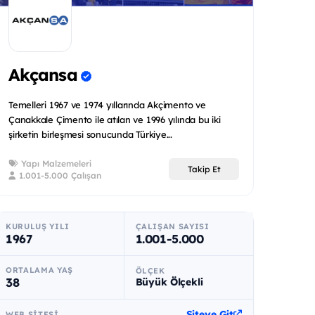
Akçansa
Temelleri 1967 ve 1974 yıllarında Akçimento ve
Çanakkale Çimento ile atılan ve 1996 yılında bu iki
şirketin birleşmesi sonucunda Türkiye...
Yapı Malzemeleri
Takip Et
1.001-5.000 Çalışan
KURULUŞ YILI
ÇALIŞAN SAYISI
1967
1.001-5.000
ORTALAMA YAŞ
ÖLÇEK
38
Büyük Ölçekli
Siteye Git
WEB SITESI