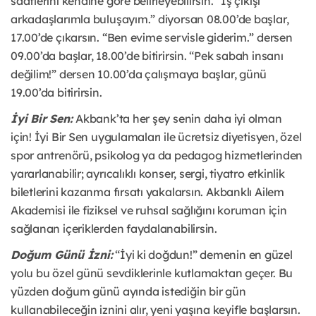
saatlerini kendine göre belirleyebilirsin. “İş çıkışı
arkadaşlarımla buluşayım.” diyorsan 08.00’de başlar,
17.00’de çıkarsın. “Ben evime servisle giderim.” dersen
09.00’da başlar, 18.00’de bitirirsin. “Pek sabah insanı
değilim!” dersen 10.00’da çalışmaya başlar, günü
19.00’da bitirirsin.
İyi Bir Sen:
Akbank’ta her şey senin daha iyi olman
için! İyi Bir Sen uygulamaları ile ücretsiz diyetisyen, özel
spor antrenörü, psikolog ya da pedagog hizmetlerinden
yararlanabilir; ayrıcalıklı konser, sergi, tiyatro etkinlik
biletlerini kazanma fırsatı yakalarsın. Akbanklı Ailem
Akademisi ile fiziksel ve ruhsal sağlığını koruman için
sağlanan içeriklerden faydalanabilirsin.
Doğum Günü İzni:
“İyi ki doğdun!” demenin en güzel
yolu bu özel günü sevdiklerinle kutlamaktan geçer. Bu
yüzden doğum günü ayında istediğin bir gün
kullanabileceğin iznini alır, yeni yaşına keyifle başlarsın.