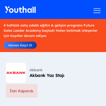
4 haftalık satış odaklı eğitim & gelişim programı Future
Sales Leader Academy başladı! Halen katılmak isteyenler
için kayıtlar devam ediyor.
Hemen Kayıt Ol
Akbank
Akbank Yaz Stajı
İlan Kapandı.