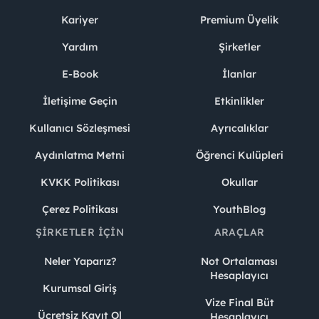
Kariyer
Premium Üyelik
Yardım
Şirketler
E-Book
İlanlar
İletişime Geçin
Etkinlikler
Kullanıcı Sözleşmesi
Ayrıcalıklar
Aydınlatma Metni
Öğrenci Kulüpleri
KVKK Politikası
Okullar
Çerez Politikası
YouthBlog
ŞIRKETLER İÇIN
ARAÇLAR
Neler Yaparız?
Not Ortalaması
Hesaplayıcı
Kurumsal Giriş
Vize Final Büt
Ücretsiz Kayıt Ol
Hesaplayıcı