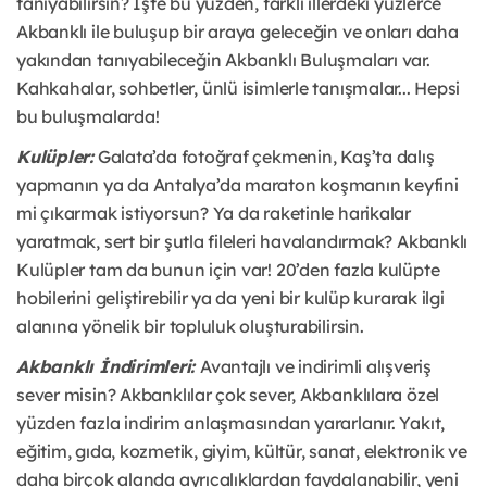
tanıyabilirsin? İşte bu yüzden, farklı illerdeki yüzlerce
Akbanklı ile buluşup bir araya geleceğin ve onları daha
yakından tanıyabileceğin Akbanklı Buluşmaları var.
Kahkahalar, sohbetler, ünlü isimlerle tanışmalar... Hepsi
bu buluşmalarda!
Kulüpler:
Galata’da fotoğraf çekmenin, Kaş’ta dalış
yapmanın ya da Antalya’da maraton koşmanın keyfini
mi çıkarmak istiyorsun? Ya da raketinle harikalar
yaratmak, sert bir şutla fileleri havalandırmak? Akbanklı
Kulüpler tam da bunun için var! 20’den fazla kulüpte
hobilerini geliştirebilir ya da yeni bir kulüp kurarak ilgi
alanına yönelik bir topluluk oluşturabilirsin.
Akbanklı İndirimleri:
Avantajlı ve indirimli alışveriş
sever misin? Akbanklılar çok sever, Akbanklılara özel
yüzden fazla indirim anlaşmasından yararlanır. Yakıt,
eğitim, gıda, kozmetik, giyim, kültür, sanat, elektronik ve
daha birçok alanda ayrıcalıklardan faydalanabilir, yeni