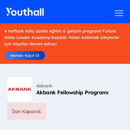
4 haftalık satış odaklı eğitim & gelişim programı Future
Sales Leader Academy başladı! Halen katılmak isteyenler
için kayıtlar devam ediyor.
Hemen Kayıt Ol
Akbank
Akbank Fellowship Programı
İlan Kapandı.