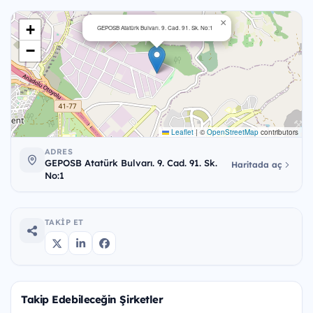
×
+
GEPOSB Atatürk Bulvarı. 9. Cad. 91. Sk. No:1
−
Leaflet
|
©
OpenStreetMap
contributors
ADRES
GEPOSB Atatürk Bulvarı. 9. Cad. 91. Sk.
Haritada aç
No:1
TAKIP ET
Takip Edebileceğin Şirketler