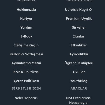
KURUMSAL
KULLANICILAR
Hakkımızda
Ücretsiz Kayıt Ol
Kariyer
Premium Üyelik
Yardım
Şirketler
E-Book
İlanlar
İletişime Geçin
Etkinlikler
Kullanıcı Sözleşmesi
Ayrıcalıklar
Aydınlatma Metni
Öğrenci Kulüpleri
KVKK Politikası
Okullar
Çerez Politikası
YouthBlog
ŞIRKETLER İÇIN
ARAÇLAR
Neler Yaparız?
Not Ortalaması
Hesaplayıcı