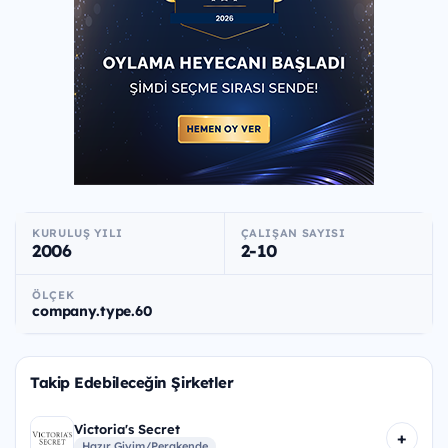
KURULUŞ YILI
ÇALIŞAN SAYISI
2006
2-10
ÖLÇEK
company.type.60
Takip Edebileceğin Şirketler
Victoria's Secret
+
Hazır Giyim/Perakende