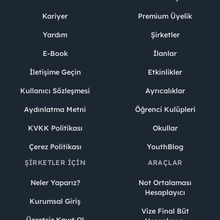
Kariyer
Premium Üyelik
Yardım
Şirketler
E-Book
İlanlar
İletişime Geçin
Etkinlikler
Kullanıcı Sözleşmesi
Ayrıcalıklar
Aydınlatma Metni
Öğrenci Kulüpleri
KVKK Politikası
Okullar
Çerez Politikası
YouthBlog
ŞIRKETLER İÇIN
ARAÇLAR
Neler Yaparız?
Not Ortalaması
Hesaplayıcı
Kurumsal Giriş
Vize Final Büt