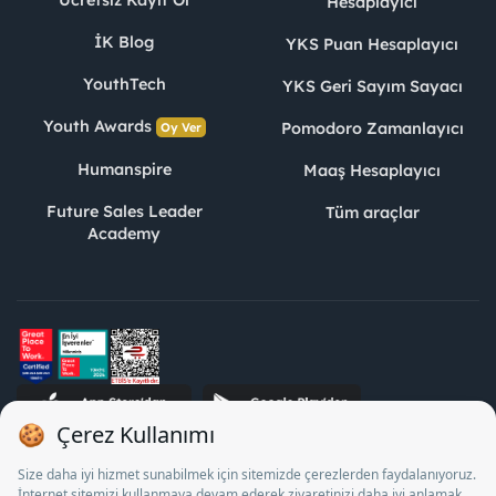
Ücretsiz Kayıt Ol
Hesaplayıcı
İK Blog
YKS Puan Hesaplayıcı
YouthTech
YKS Geri Sayım Sayacı
Youth Awards
Pomodoro Zamanlayıcı
Oy Ver
Humanspire
Maaş Hesaplayıcı
Future Sales Leader
Tüm araçlar
Academy
STJ İnsan Kaynakları Bilişim ve Danışmanlık A.Ş. Özel İstihdam