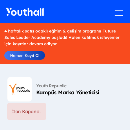
4 haftalık satış odaklı eğitim & gelişim programı Future
Sales Leader Academy başladı! Halen katılmak isteyenler
için kayıtlar devam ediyor.
Hemen Kayıt Ol
Youth Republic
Kampüs Marka Yöneticisi
İlan Kapandı.