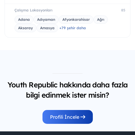
Çalışma Lokasyonları
85
Adana
Adıyaman
Afyonkarahisar
Ağrı
Aksaray
Amasya
+79 şehir daha
Youth Republic hakkında daha fazla
bilgi edinmek ister misin?
Profili İncele