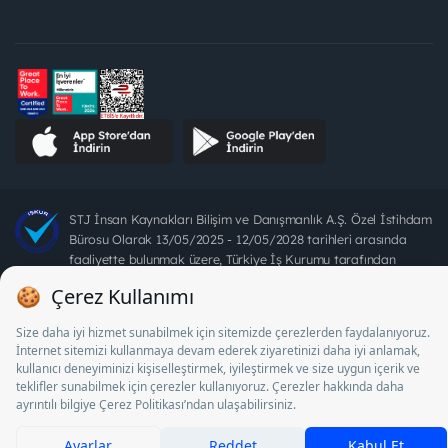
STJ İnsan Kaynakları Bilişim ve Danışmanlık A.Ş. Özel İstihdam
Bürosu Olarak 13/05/2025 - 12/05/2028 tarihleri arasında
faaliyette bulunmak üzere, Türkiye İş Kurumu tarafından
18/04/2025 tarih ve 18095710 sayılı karar uyarınca 1078 nolu
belge ile faaliyet göstermektedir. 4904 sayılı kanun uyarınca iş
arayanlardan ücret alınması yasaktır.