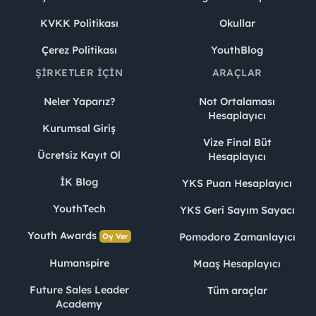
KVKK Politikası
Okullar
Çerez Politikası
YouthBlog
ŞIRKETLER İÇIN
ARAÇLAR
Neler Yaparız?
Not Ortalaması
Hesaplayıcı
Kurumsal Giriş
Vize Final Büt
Ücretsiz Kayıt Ol
Hesaplayıcı
İK Blog
YKS Puan Hesaplayıcı
YouthTech
YKS Geri Sayım Sayacı
Youth Awards
Pomodoro Zamanlayıcı
Oy Ver
Humanspire
Maaş Hesaplayıcı
Future Sales Leader
Tüm araçlar
Academy