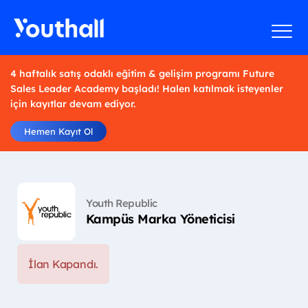
4 haftalık satış odaklı eğitim & gelişim programı Future
Sales Leader Academy başladı! Halen katılmak isteyenler
için kayıtlar devam ediyor.
Hemen Kayıt Ol
Youth Republic
Kampüs Marka Yöneticisi
İlan Kapandı.