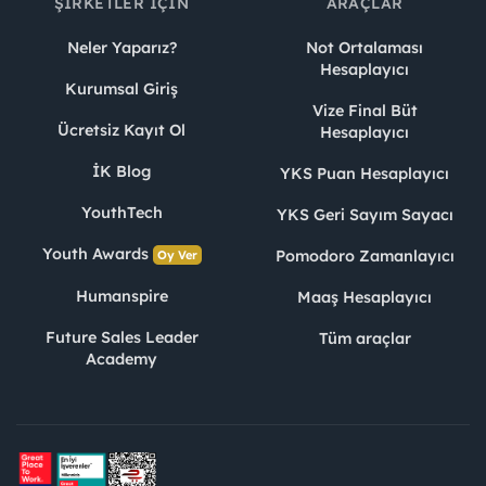
ŞIRKETLER İÇIN
ARAÇLAR
Neler Yaparız?
Not Ortalaması
Hesaplayıcı
Kurumsal Giriş
Vize Final Büt
Ücretsiz Kayıt Ol
Hesaplayıcı
İK Blog
YKS Puan Hesaplayıcı
YouthTech
YKS Geri Sayım Sayacı
Youth Awards
Pomodoro Zamanlayıcı
Oy Ver
Humanspire
Maaş Hesaplayıcı
Future Sales Leader
Tüm araçlar
Academy