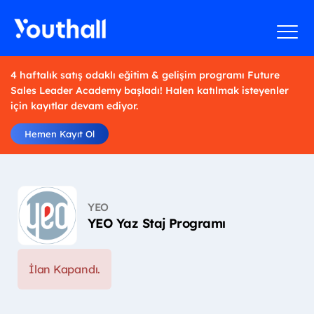
4 haftalık satış odaklı eğitim & gelişim programı Future
Sales Leader Academy başladı! Halen katılmak isteyenler
için kayıtlar devam ediyor.
Hemen Kayıt Ol
YEO
YEO Yaz Staj Programı
İlan Kapandı.