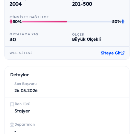
2004
201-500
CINSIYET DAĞILIMI
50%
50%
ORTALAMA YAŞ
ÖLÇEK
30
Büyük Ölçekli
Siteye Git
WEB SITESI
Detaylar
Son Başvuru
26.03.2026
İlan Türü
Stajyer
Departman
-