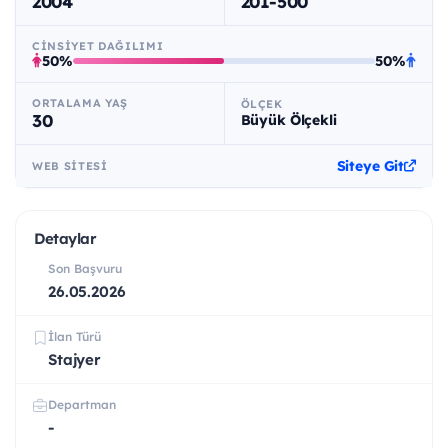
2004
201-500
CINSIYET DAĞILIMI
50%
50%
ORTALAMA YAŞ
ÖLÇEK
30
Büyük Ölçekli
Siteye Git
WEB SITESI
Detaylar
Son Başvuru
26.05.2026
İlan Türü
Stajyer
Departman
-