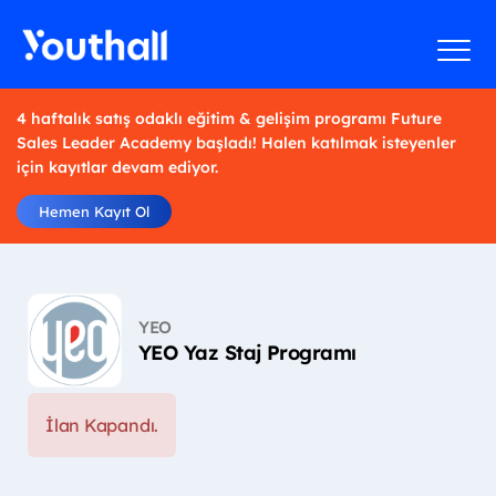
4 haftalık satış odaklı eğitim & gelişim programı Future
Sales Leader Academy başladı! Halen katılmak isteyenler
için kayıtlar devam ediyor.
Hemen Kayıt Ol
YEO
YEO Yaz Staj Programı
İlan Kapandı.