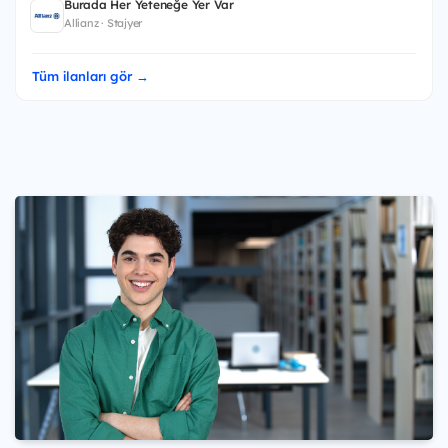
Burada Her Yeteneğe Yer Var
Allianz · Stajyer
Tüm ilanları gör →