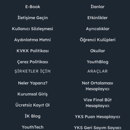
E-Book
İlanlar
İletişime Geçin
Etkinlikler
Kullanıcı Sözleşmesi
Ayrıcalıklar
Aydınlatma Metni
Öğrenci Kulüpleri
KVKK Politikası
Okullar
Çerez Politikası
YouthBlog
ŞIRKETLER İÇIN
ARAÇLAR
Neler Yaparız?
Not Ortalaması
Hesaplayıcı
Kurumsal Giriş
Vize Final Büt
Ücretsiz Kayıt Ol
Hesaplayıcı
İK Blog
YKS Puan Hesaplayıcı
YouthTech
YKS Geri Sayım Sayacı